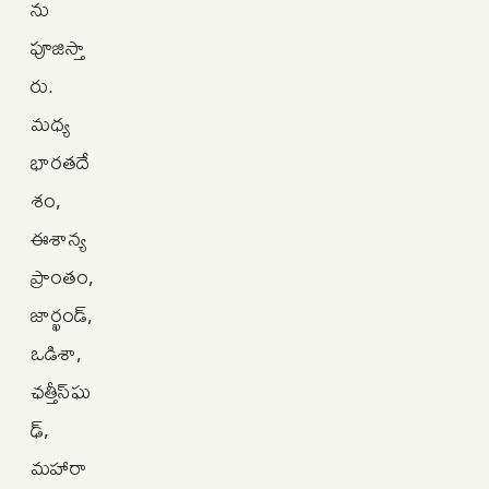
ను
పూజిస్తా
రు.
మధ్య
భారతదే
శం,
ఈశాన్య
ప్రాంతం,
జార్ఖండ్‌,
ఒడిశా,
ఛత్తీస్‌ఘ
ఢ్‌,
మహారా