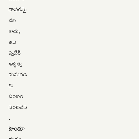
నాపరమై
నది
కాదు,
ఇది
స్వదేశీ
అస్థిత్వ
మనుగడ
కు
సంబం
ధించినది
.
హిందూ