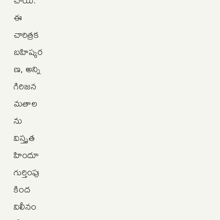
ఈ
చారిత్రక
బహిష్కర
ణ, అన్ని
గిరిజన
మతాల
ను
విస్తృత
హిందూ
గుర్తింపు
కింద
విలీనం