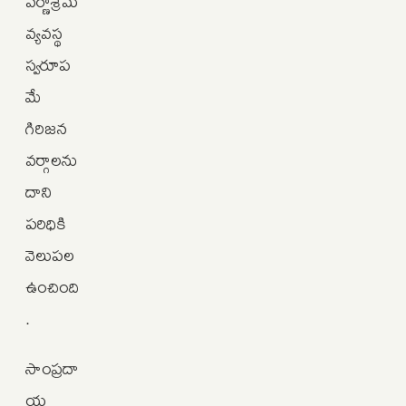
వర్ణాశ్రమ
వ్యవస్థ
స్వరూప
మే
గిరిజన
వర్గాలను
దాని
పరిధికి
వెలుపల
ఉంచింది
.
సాంప్రదా
య