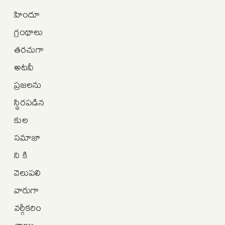
హిందూ
గ్రంథాలు
తరచుగా
అటవీ
ప్రజలను
స్థిరపడిన
కుల
సమాజా
ని కి
వెలుపలి
వారుగా
వర్గీకరిం
చాయి.