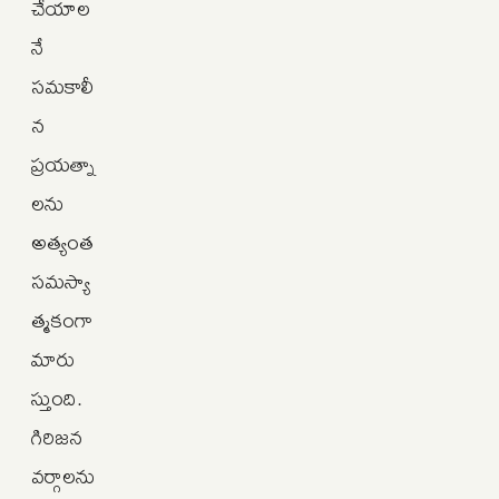
చేయాల
నే
సమకాలీ
న
ప్రయత్నా
లను
అత్యంత
సమస్యా
త్మకంగా
మారు
స్తుంది.
గిరిజన
వర్గాలను