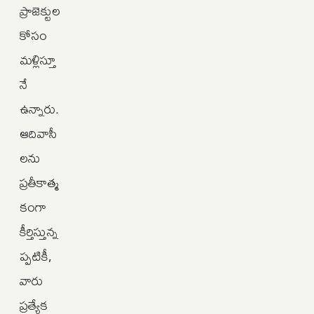
ప్రాజెక్టుల
కోసం
మళ్లిస్తూ
నే
ఉన్నారు.
ఆదివాసీ
లను
ప్రతీకాత్మ
కంగా
కీర్తిస్తున్న
ప్పటికీ,
వారు
ప్రత్యేక