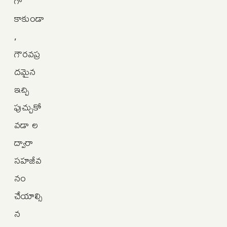
గా
కాకుండా
,
గౌరవప్ర
దమైన
ఇచ్చి
పుచ్చుకో
వడా ల
ద్వారా
సహజీవ
నం
చేయాల్సి
న