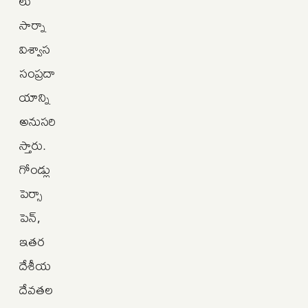
లు
సార్నా
విశ్వాస
సంప్రదా
యాన్ని
అనుసరి
స్తారు.
గోండ్లు
పెర్సా
పెన్‌,
ఇతర
దేశీయ
దేవతల