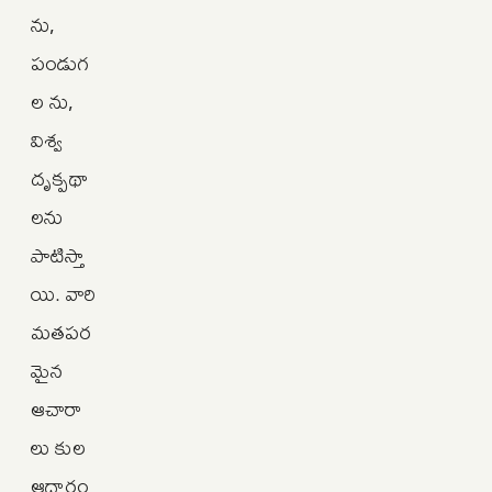
ను,
పండుగ
ల ను,
విశ్వ
దృక్పథా
లను
పాటిస్తా
యి. వారి
మతపర
మైన
ఆచారా
లు కుల
ఆధారం