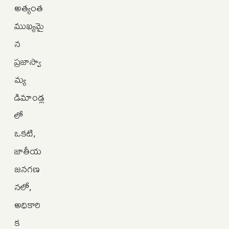
అత్యంత
ముఖ్యమై
న
ప్రజాస్వా
మ్య
డిమాండ్ల
లో
ఒకటి,
జాతీయ
జనగణ
నలో,
అధికారి
క