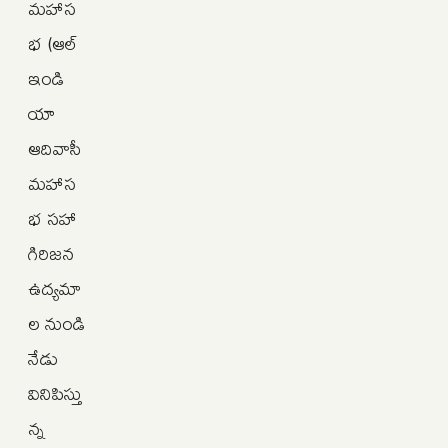
మహాస
భ (ఆల్‌
ఇండి
యా
ఆదివాసీ
మహాస
భ సహా
గిరిజన
ఉద్యమా
ల నుండి
నేడు
వినిపిస్తు
న్న