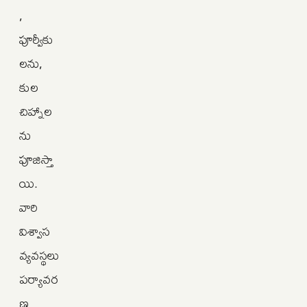
,
పూర్వీకు
లను,
కుల
చిహ్నాల
ను
పూజిస్తా
యి.
వారి
విశ్వాస
వ్యవస్థలు
పర్యావర
ణ