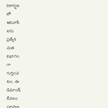
రికార్డుల
లో
ఆదివాసీ
లను
ప్రత్యేక
మత
విభాగం
గా
గుర్తించ
టం. ఈ
డిమాండ్‌
కేవలం
పరిపాల