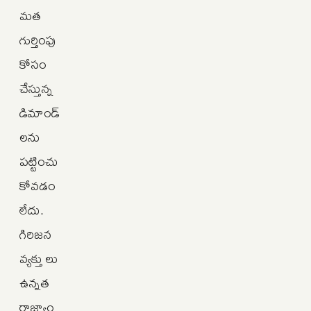
మత
గుర్తింపు
కోసం
చేస్తున్న
డిమాండ్‌
లను
పట్టించు
కోవడం
లేదు.
గిరిజన
వ్యక్తు లు
ఉన్నత
రాజ్యాం