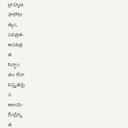
బ్రాహ్మణ
పౌరోహి
త్యం,
పవిత్రత-
అపవిత్ర
త
సిద్ధాం
తం లేదా
విస్తృతమై
న
ఆలయ-
కేంద్రీకృ
త