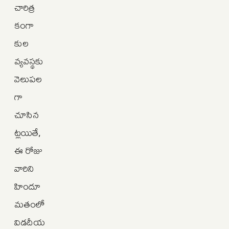
చారిత్ర
కంగా
కుల
వ్యవస్థకు
వెలుపల
గా
చూసిన
ట్లయితే,
ఈ రోజు
వారిని
హిందూ
మతంలో
విడదీయ