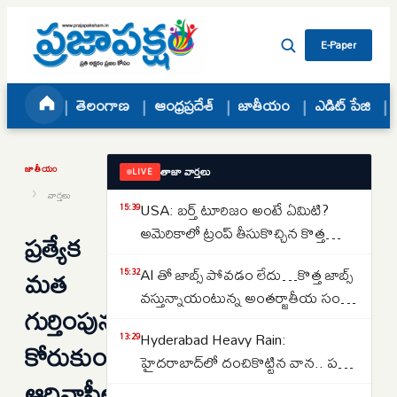
Skip to content
E-Paper
తెలంగాణ
ఆంధ్రప్రదేశ్
జాతీయం
ఎడిట్ పేజి
జాతీయం
తాజా వార్తలు
LIVE
›
వార్తలు
USA: బర్త్ టూరిజం అంటే ఏమిటి?
15:39
అమెరికాలో ట్రంప్ తీసుకొచ్చిన కొత్త
ప్రత్యేక
ఆంక్షలు ఇవే..NRI లకు షాక్
మత
AI తో జాబ్స్ పోవడం లేదు…కొత్త జాబ్స్
15:32
వస్తున్నాయంటున్న అంతర్జాతీయ సంస్థ
గుర్తింపును
నోమురా..కారణాలు ఇవే…
Hyderabad Heavy Rain:
13:29
కోరుకుంటున్న
హైదరాబాద్‌లో దంచికొట్టిన వాన.. పలు
ఆదివాసీలు
ప్రాంతాల్లో రోడ్లు జలమయం..