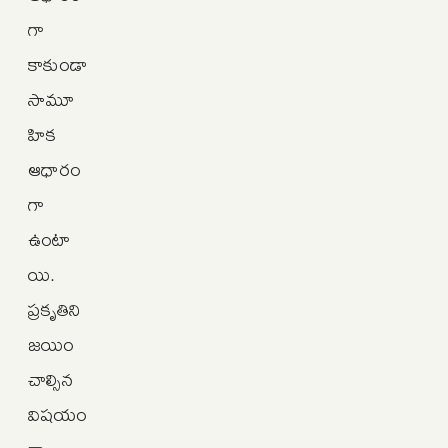
గా
కాకుండా
సామూ
హిక
ఆధారం
గా
ఉంటా
యి.
ప్రకృతిని
జయిం
చాల్సిన
విషయం