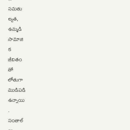
సమతు
ల్యత,
ఉమ్మడి
సామాజి
క
జీవితం
తో
లోతుగా
ముడిపడి
ఉన్నాయి
.
సంతాల్‌