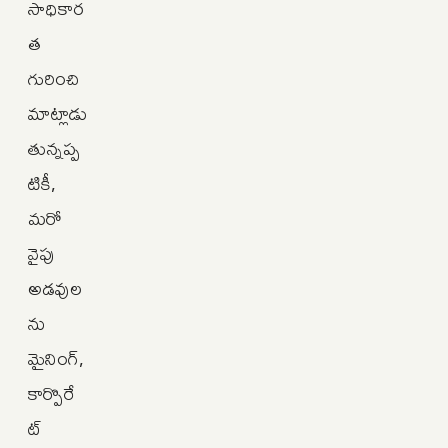
సాధికార
త
గురించి
మాట్లాడు
తున్నప్ప
టికీ,
మరో
వైపు
అడవుల
ను
మైనింగ్‌,
కార్పొరే
ట్‌