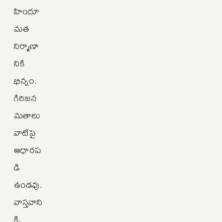
హిందూ
మత
నిర్మాణా
నికి
భిన్నం.
గిరిజన
మతాలు
వాటిపై
ఆధారప
డి
ఉండవు.
వాస్తవాని
కి,