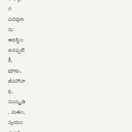
గ
పదవుల
ను
అధిష్టిం
చినప్పటి
కీ,
భూమి,
జీవనోపా
ధి,
సంస్కృతి
, మతం,
స్వయం