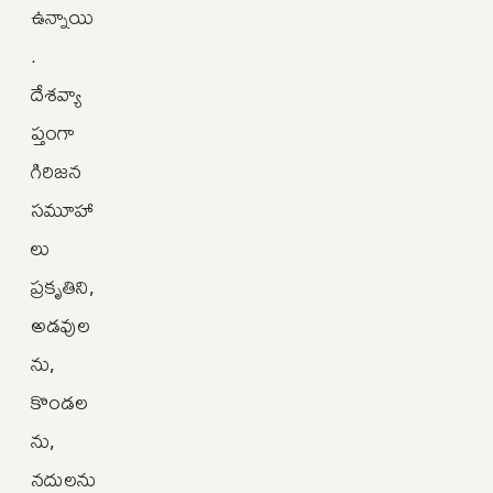
ఉన్నాయి
.
దేశవ్యా
ప్తంగా
గిరిజన
సమూహా
లు
ప్రకృతిని,
అడవుల
ను,
కొండల
ను,
నదులను