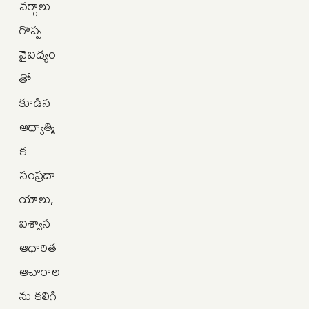
వర్గాలు
గొప్ప
వైవిధ్యం
తో
కూడిన
ఆధ్యాత్మి
క
సంప్రదా
యాలు,
విశ్వాస
ఆధారిత
ఆచారాల
ను కలిగి