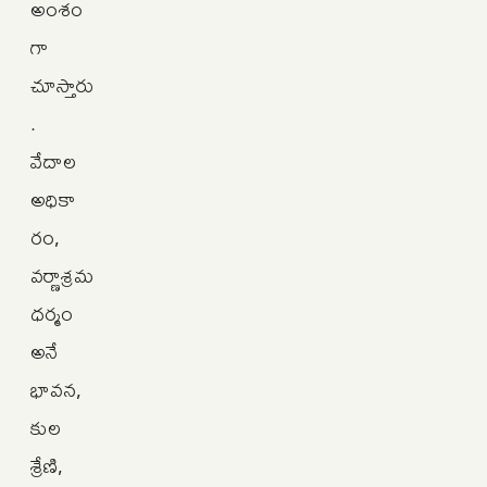
అంశం
గా
చూస్తారు
.
వేదాల
అధికా
రం,
వర్ణాశ్రమ
ధర్మం
అనే
భావన,
కుల
శ్రేణి,