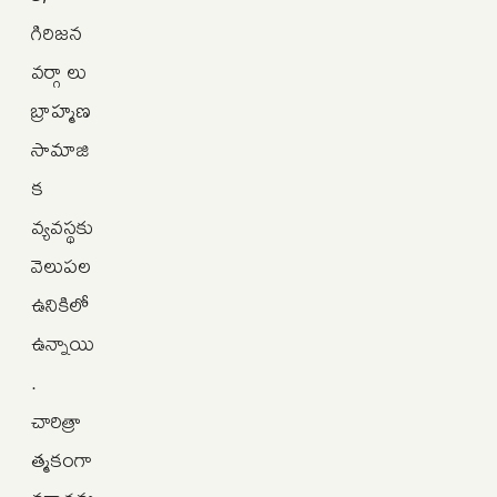
గిరిజన
వర్గా లు
బ్రాహ్మణ
సామాజి
క
వ్యవస్థకు
వెలుపల
ఉనికిలో
ఉన్నాయి
.
చారిత్రా
త్మకంగా