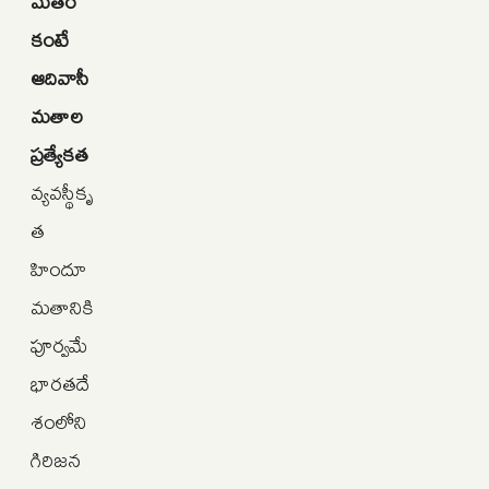
మతం
కంటే
ఆదివాసీ
మతాల
ప్రత్యేకత
వ్యవస్థీకృ
త
హిందూ
మతానికి
పూర్వమే
భారతదే
శంలోని
గిరిజన