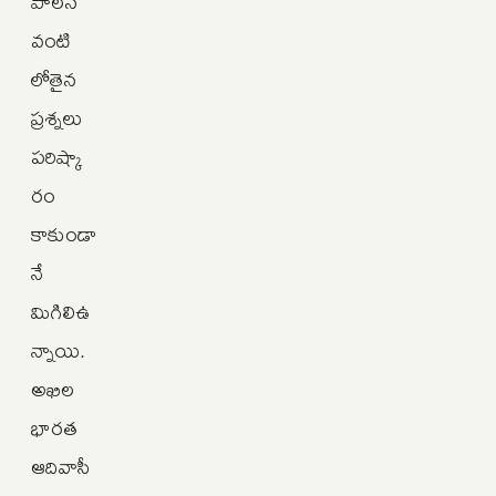
పాలన
వంటి
లోతైన
ప్రశ్నలు
పరిష్కా
రం
కాకుండా
నే
మిగిలిఉ
న్నాయి.
అఖిల
భారత
ఆదివాసీ