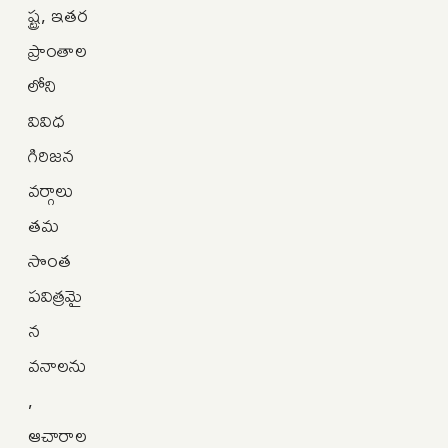
ష్ట్ర, ఇతర
ప్రాంతాల
లోని
వివిధ
గిరిజన
వర్గాలు
తమ
సొంత
పవిత్రమై
న
వనాలను
,
ఆచారాల