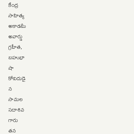
కేంద్ర
సాహిత్య
అకాడమీ
అవార్డు
గ్రహీత,
బహుభా
షా
కోవిదుడై
న
సామల
సదాశివ
గారు
తన