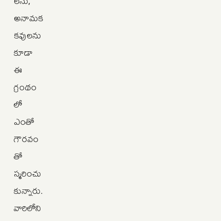
లను,
అనామక
కవులను
కూడా
ఈ
గ్రంథం
లో
ఎంతో
గౌరవం
తో
స్మరించు
కున్నారు.
వారిలోని