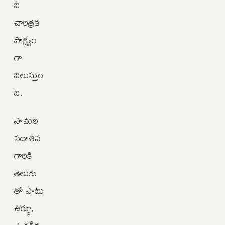
ని
చారిత్రక
సాక్ష్యం
గా
నిలుస్తుం
ది.
సామల
సదాశివ
గారికి
తెలుగు
తో పాటు
ఉర్దూ,