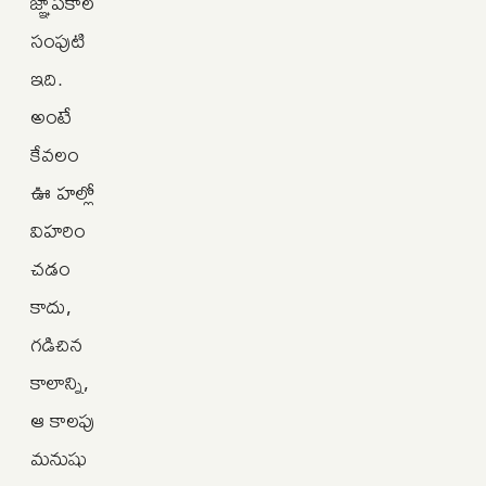
జ్ఞాపకాల
సంపుటి
ఇది.
అంటే
కేవలం
ఊ హల్లో
విహరిం
చడం
కాదు,
గడిచిన
కాలాన్ని,
ఆ కాలపు
మనుషు