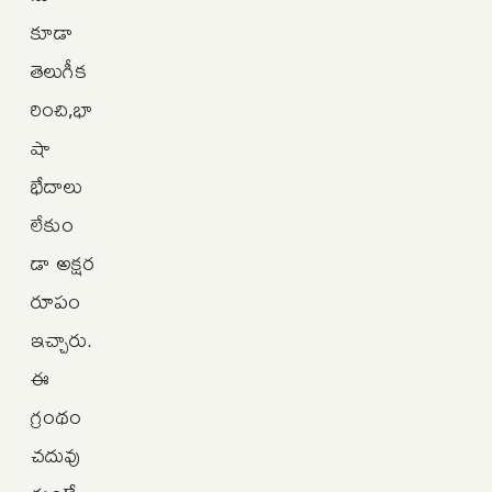
కూడా
తెలుగీక
రించి,భా
షా
భేదాలు
లేకుం
డా అక్షర
రూపం
ఇచ్చారు.
ఈ
గ్రంథం
చదువు