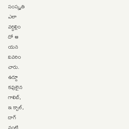
సంస్కృతి
ఎలా
వర్ధిల్లిం
దో ఆ
యన
వివరిం
చారు.
ఉర్దూ
కవులైన
గాలిబ్‌,
ఇ క్బాల్‌,
దాగ్‌
వంటి