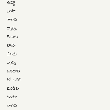
ఉర్దూ
భాషా
సౌంద
ర్యాన్ని,
తెలుగు
భాషా
మాధు
ర్యాన్ని
ఒకదాని
తో ఒకటి
ముడిపె
డుతూ
సాగిన