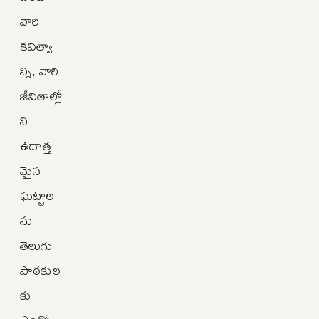
వారి
కవిత్వా
న్ని, వారి
జీవితాల్లో
ని
ఉదాత్త
మైన
ఘట్టాల
ను
తెలుగు
పాఠకుల
కు