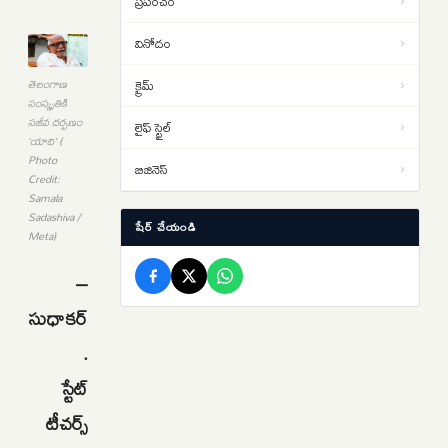
ప్రపంచం
›
ధరలు.. సెప్టెంబర్‌లో
పెరుగుతాయా..తగ్గుతాయా..
వినోదం
›
China Gold Strategy: చైనా టన్నుల
18:23
క్రైమ్
తెలంగాణ
›
కొద్దీ బంగారాన్ని ఎక్కడ దాచిపెడుతోందో
సంస్కృతికి
తెలుసా.. డ్రాగన్ కంట్రీ గోల్డ్ రిజర్వ్‌ల
సజీవ దర్పణం
లైఫ్ స్టైల్
›
వెనుక అసలు కథ ఇదే..
‘యాది’ (
Photo
బిజినెస్
›
Credit:
Samala
Sadashiva /
షేర్ చేయండి
Meta)
–
సుధాకర్‌
.
స్టేట్‌
టీచర్స్‌