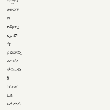
కట్టారు.
తెలంగా
ణ
అస్తిత్వా
న్ని, భా
షా
వైభవాన్ని
తెలుసు
కోవడాని
కి
‘యాది’
ఒక
తిరుగులే