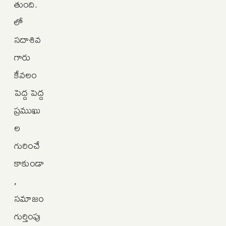
తుంది.
లో
సదాశివ
గారు
కేవలం
పెద్ద పెద్ద
ప్రముఖు
ల
గురించే
కాకుండా
,
సమాజం
గుర్తింపు