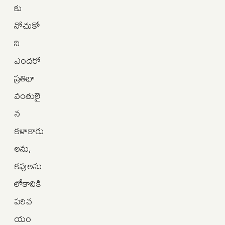
కు
నోచుకో
ని
ఎందరో
ప్రతిభా
వంతులై
న
కళాకారు
లను,
కవులను
లోకానికి
పరిచ
యం