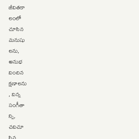
జీవితకా
లంలో
చూసిన
మనుషు
లను,
అనుభ
వించిన
క్షణాలను
, విన్న
సంగీతా
న్ని,
చవిచూ
సిన