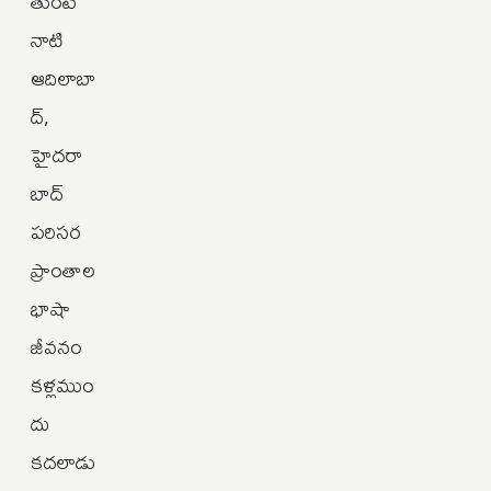
తుంటే
నాటి
ఆదిలాబా
ద్‌,
హైదరా
బాద్‌
పరిసర
ప్రాంతాల
భాషా
జీవనం
కళ్లముం
దు
కదలాడు