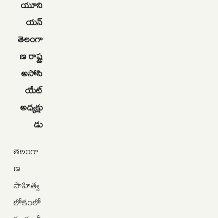
యూని
యన్‌
తెలంగా
ణ రాష్ట్ర
అసోసి
యేట్‌
అధ్యక్షు
డు
తెలంగా
ణ
సాహిత్య
లోకంలో