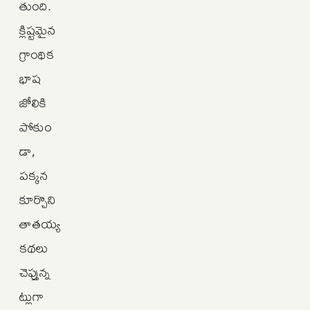
తుంది.
క్లిష్టమైన
గ్రాంథిక
భాష
జోలికి
పోకుం
డా,
పక్కన
కూర్చొని
తాతయ్య
కథలు
చెప్తున్న
ట్లుగా