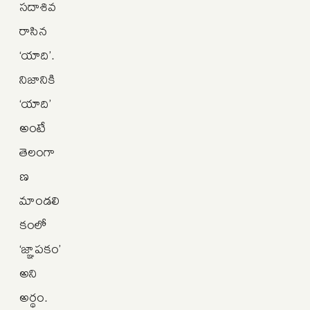
సదాశివ
రాసిన
‘యాది’.
నిజానికి
‘యాది’
అంటే
తెలంగా
ణ
మాండలి
కంలో
‘జ్ఞాపకం’
అని
అర్థం.