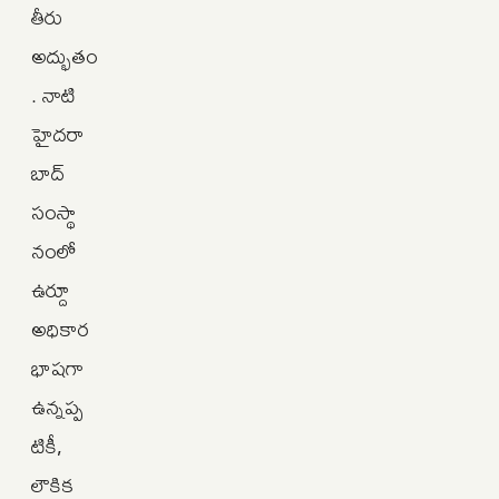
తీరు
అద్భుతం
. నాటి
హైదరా
బాద్‌
సంస్థా
నంలో
ఉర్దూ
అధికార
భాషగా
ఉన్నప్ప
టికీ,
లౌకిక