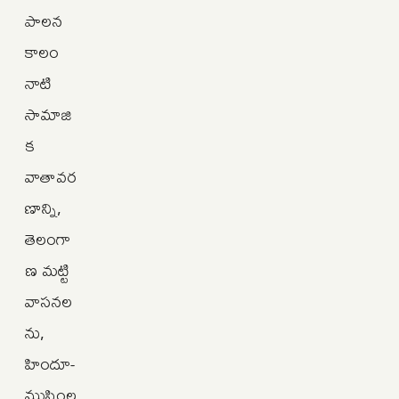
పాలన
కాలం
నాటి
సామాజి
క
వాతావర
ణాన్ని,
తెలంగా
ణ మట్టి
వాసనల
ను,
హిందూ-
ముస్లింల