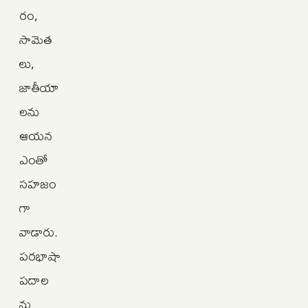
రం,
సామెత
లు,
జాతీయా
లను
ఆయన
ఎంతో
సహజం
గా
వాడారు.
పరభాషా
పదాల
ను