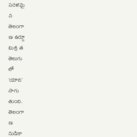
సరళమై
న
తెలంగా
ణ ఉర్దూ
మిశ్రి త
తెలుగు
లో
‘యాది’
సాగు
తుంది.
తెలంగా
ణ
నుడికా