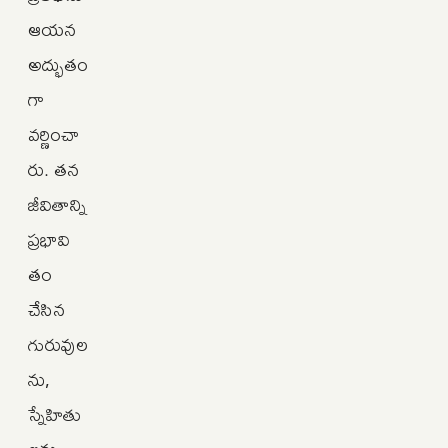
ఆయన
అద్భుతం
గా
వర్ణించా
రు. తన
జీవితాన్ని
ప్రభావి
తం
చేసిన
గురువుల
ను,
స్నేహితు