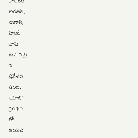
పారశీక,
అరబిక్‌,
మరాఠీ,
హిందీ
భాష
అపారమై
న
ప్రవేశం
ఉంది.
‘యాది’
గ్రంథం
లో
ఆయన