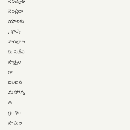
సంస్కృతీ
సంప్రదా
యాలకు
, భాషా
సౌరభాల
కు సజీవ
సాక్ష్యం
గా
నిలిచిన
మహోన్న
త
గ్రంథం
సామల