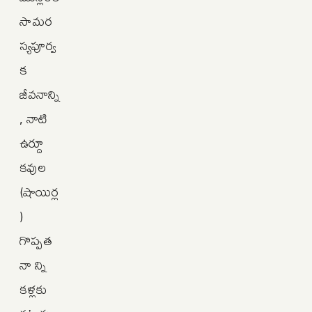
సామర
స్యపూర్వ
క
జీవనాన్ని
, నాటి
ఉర్దూ
కవుల
(షాయిర్ల
)
గొప్పత
నా న్ని
కళ్లకు