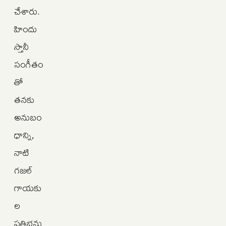
చేశారు.
హిందు
స్తానీ
సంగీతం
తో
తనకు
అనుబం
ధాన్ని,
నాటి
గజల్‌
గాయకు
ల
ప్రతిభను