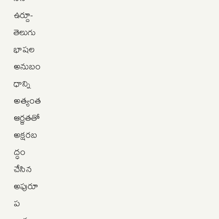
ఉర్దూ-
తెలుగు
భాషల
అనుబం
ధాన్ని
అత్యంత
ఆర్ద్రతతో
అక్షరబ
ద్ధం
చేసిన
అపురూ
ప