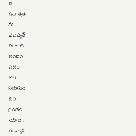
ల
ఉదాత్తత
ను
భవిష్యత్‌
తరాలకు
అందిం
చడం
అని
నిరూపిం
చిన
గ్రంథం
‘యాది’.
ఈ వ్యాస