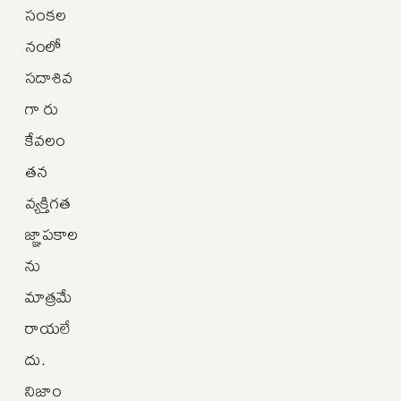
సంకల
నంలో
సదాశివ
గా రు
కేవలం
తన
వ్యక్తిగత
జ్ఞాపకాల
ను
మాత్రమే
రాయలే
దు.
నిజాం