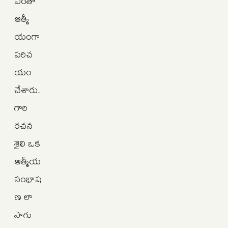
ఎంతో
ఆత్మీ
యంగా
పరిచ
యం
చేశారు.
గారి
రచన
శైలి ఒక
ఆత్మీయ
సంభాష
ణ లా
సాగు