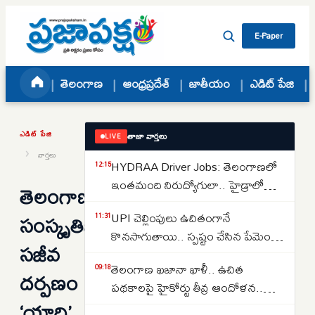
Skip to content
E-Paper
తెలంగాణ
ఆంధ్రప్రదేశ్
జాతీయం
ఎడిట్ పేజి
ఎడిట్ పేజి
తాజా వార్తలు
LIVE
›
వార్తలు
HYDRAA Driver Jobs: తెలంగాణలో
12:15
ఇంతమంది నిరుద్యోగులా.. హైడ్రాలో
తెలంగాణ
150 డ్రైవర్ పోస్టుల కోసం తరలివచ్చిన
సంస్కృతికి
UPI చెల్లింపులు ఉచితంగానే
11:31
వేలాది మంది..
కొనసాగుతాయి.. స్పష్టం చేసిన పేమెంట్
సజీవ
కౌన్సిల్ ఆఫ్ ఇండియా..
తెలంగాణ ఖజానా ఖాళీ.. ఉచిత
09:18
దర్పణం
పథకాలపై హైకోర్టు తీవ్ర ఆందోళన..
‘యాది’
కోటీశ్వరులకు రైతుబంధు ఇవ్వడంపై