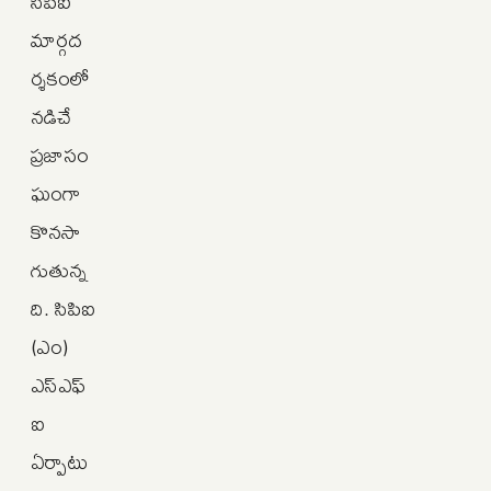
సిపిఐ
మార్గద
ర్శకంలో
నడిచే
ప్రజాసం
ఘంగా
కొనసా
గుతున్న
ది. సిపిఐ
(ఎం)
ఎస్‌ఎఫ్‌
ఐ
ఏర్పాటు