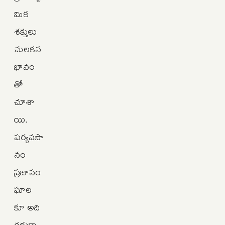
మిక
శక్తులు
చులకన
భావం
తో
చూశా
యి.
పర్యవసా
నం
ప్రజాసం
ఘాల
కూ అది
గడ్డుకా