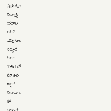
ప్రభుత్వం
విద్యార్థి
యూని
యన్‌
ఎన్నికలు
రద్దుచే
సింది.
1991లో
నూతన
ఆర్థిక
విధానాల
తో
విద్యార్థు