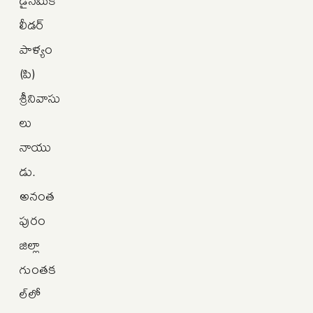
డైనమిక్‌
లీడర్‌
పాళ్యం
(పి)
శ్రీనివాసు
లు
నాయు
డు.
అనంత
పురం
జిల్లా
గుంతక
ల్‌లో