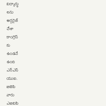
విద్యార్థు
లను
ఆర్గనైజ్‌
చేశా
కాంగ్రెస్‌
కు
ఉండనే
ఉంది
ఎన్‌ఎస్‌
యుఐ.
బిజెపి
వారు
ఎబివిపి