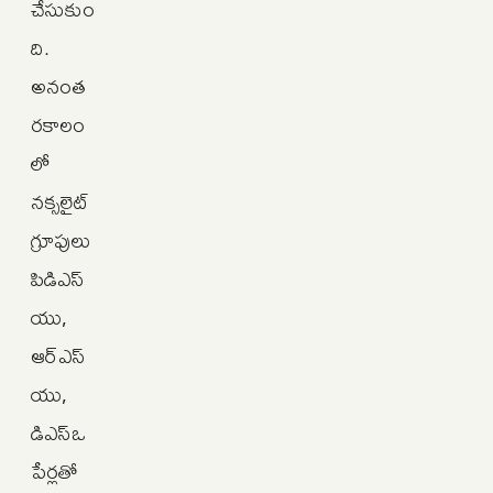
చేసుకుం
ది.
అనంత
రకాలం
లో
నక్సలైట్‌
గ్రూపులు
పిడిఎస్‌
యు,
ఆర్‌ఎస్‌
యు,
డిఎస్‌ఒ
పేర్లతో