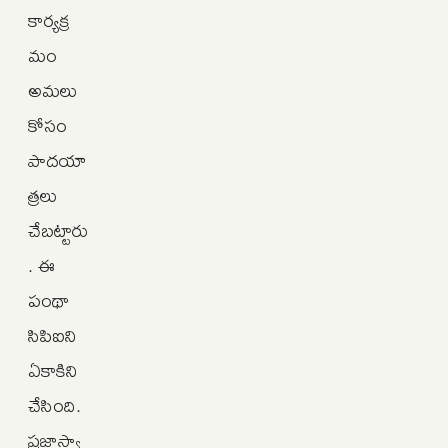
కార్యక్ర
మం
అమలు
కోసం
పాదయా
త్రలు
చేబట్టారు
. ఈ
పంథా
సిపిఐని
ఏకాకిని
చేసింది.
ప్రజాస్వా