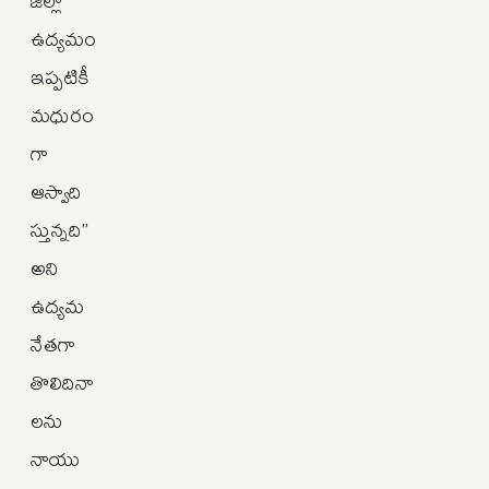
జిల్లా
ఉద్యమం
ఇప్పటికీ
మధురం
గా
ఆస్వాది
స్తున్నది”
అని
ఉద్యమ
నేతగా
తొలిదినా
లను
నాయు