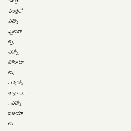
ఉజ్వల
చరిత్రలో
ఎన్నో
మైలురా
ళ్లు,
ఎన్నో
పోరాటా
లు,
ఎన్నెన్నో
త్యాగాలు
, ఎన్నో
విజయా
లు.