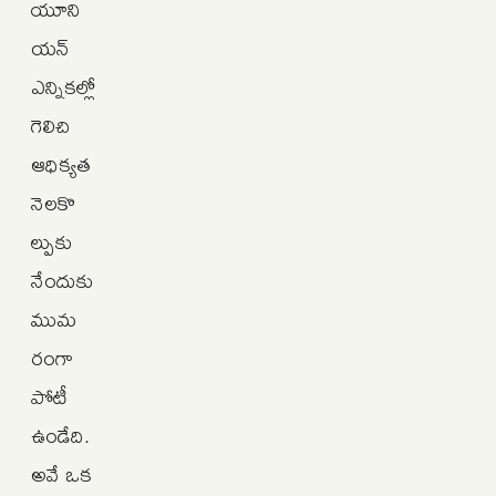
యూని
యన్‌
ఎన్నికల్లో
గెలిచి
ఆధిక్యత
నెలకొ
ల్పుకు
నేందుకు
ముమ
రంగా
పోటీ
ఉండేది.
అవే ఒక