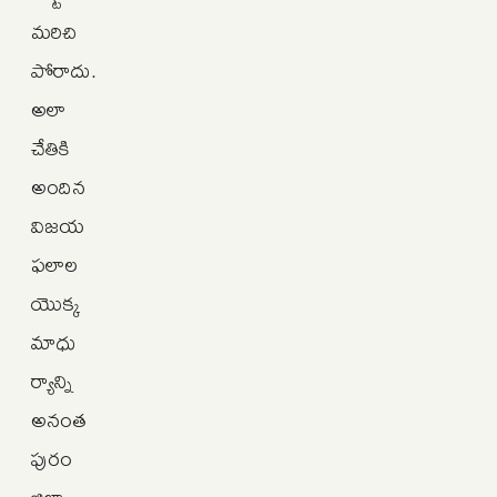
మరిచి
పోరాదు.
అలా
చేతికి
అందిన
విజయ
ఫలాల
యొక్క
మాధు
ర్యాన్ని
అనంత
పురం