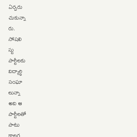
ఏర్పరు
చుకున్నా
రు.
సోషలి
స్టు
పార్టీలకు
విద్యార్థి
సంఘా
లున్నా
అవి ఆ
పార్టీలతో
పాటు
కాలగ