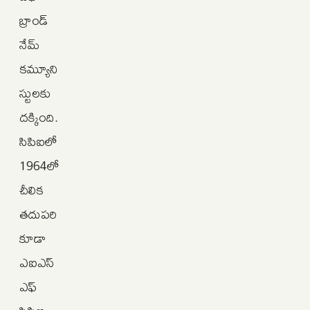
బ్రాండ్‌
నేమ్‌
కమ్యూని
స్టులకు
దక్కింది.
సిపిఐలో
1964లో
చీలిక
తదుపరి
కూడా
ఎఐఎస్‌
ఎఫ్‌