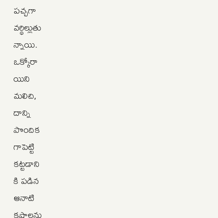
పచ్చగా
వర్థిల్లుతు
న్నాయి.
ఒక్కోరా
యిని
మలిచి,
దాన్ని
పొందిక
గాపెట్టి
కట్టడాని
కి పడిన
ఆనాటి
కష్టాలను