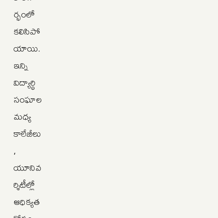
ర్భంలో
కలిసిపో
యాయి.
ఇన్ని
విద్యార్థి
సంఘాల
మధ్య
కాలేజీలు
,
యూనివ
ర్శిటీల్లో
ఆధిక్యత