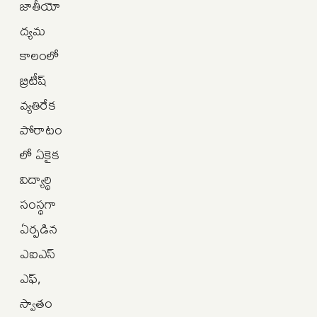
జాతీయో
ద్యమ
కాలంలో
బ్రిటీష్‌
వ్యతిరేక
పోరాటం
లో ఏకైక
విద్యార్థి
సంస్థగా
ఏర్పడిన
ఎఐఎస్‌
ఎఫ్‌,
స్వాతం