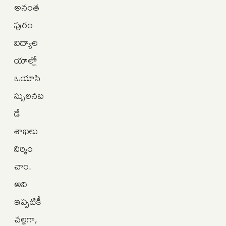
అనంత
పురం
విద్యాల
యాల్లో
ఒయాసి
స్సులనబ
డే
శాఖలు
నిర్మిం
చాం.
అవి
ఇప్పటికీ
చల్లగా,