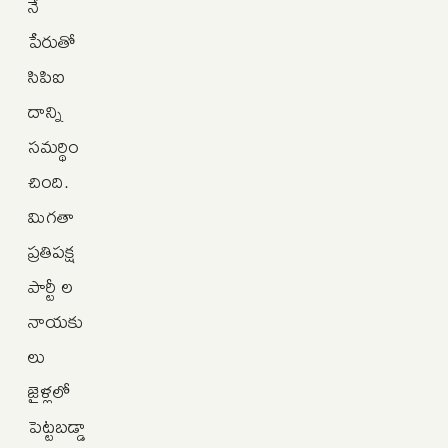
నే
పేరుతో
సిపిఐ
దాన్ని
సమర్థిం
చింది.
మిగతా
ప్రతిపక్ష
పార్టీ ల
నాయకు
లు
జైళ్లలో
పెట్టబడ్డా