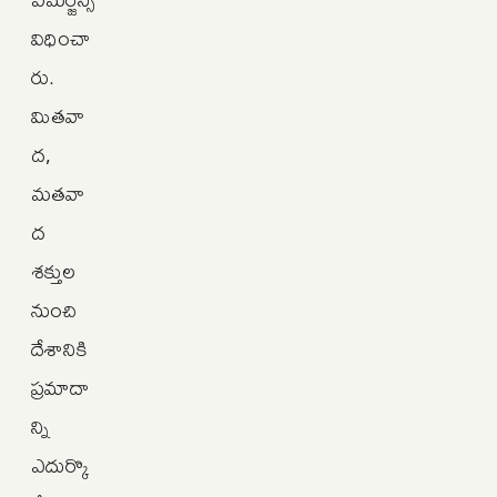
విధించా
రు.
మితవా
ద,
మతవా
ద
శక్తుల
నుంచి
దేశానికి
ప్రమాదా
న్ని
ఎదుర్కొ