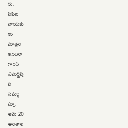
రు.
సిపిఐ
నాయకు
లు
మాత్రం
ఇందిరా
గాంధీ
ఎమర్జెన్సీ
ని
సమర్థి
స్తూ,
ఆమె 20
అంశాల