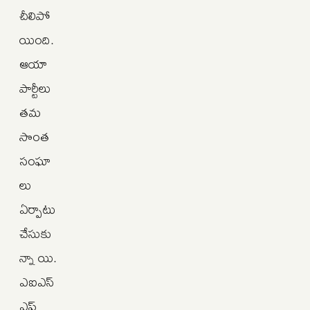
చీలిపో
యింది.
ఆయా
పార్టీలు
తమ
సొంత
సంఘా
లు
ఏర్పాటు
చేసుకు
న్నా యి.
ఎఐఎస్‌
ఎఫ్‌