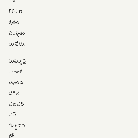
కాని
50ఏళ్ల
క్రితం
పరిస్థితు
లు వేరు.
సువర్ణాక్ష
రాలతో
లిఖించ
దగిన
ఎఐఎస్‌
ఎఫ్‌
ప్రస్థానం
లో