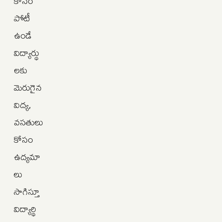
కోసం
పోటీ
ఉండే
విద్యార్థు
లకు
మెరుగైన
విద్య,
వసతులు
కోసం
ఉద్యమా
లు
సాగిస్తూ
విద్యార్థి