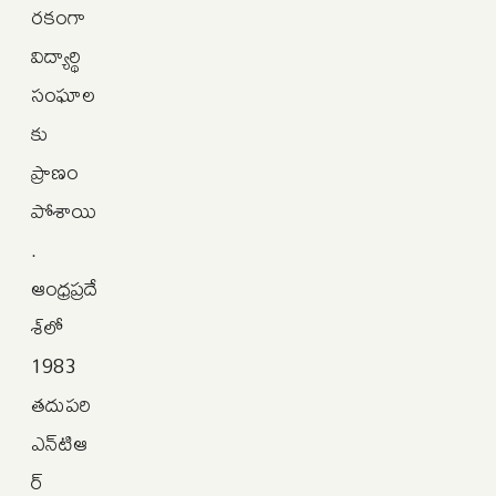
రకంగా
విద్యార్థి
సంఘాల
కు
ప్రాణం
పోశాయి
.
ఆంధ్రప్రదే
శ్‌లో
1983
తదుపరి
ఎన్‌టిఆ
ర్‌