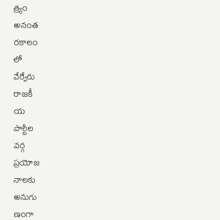
త్య్రం
అనంత
రకాలం
లో
వేర్వేరు
రాజకీ
య
పార్టీల
వర్గ
ప్రయోజ
నాలకు
అనుగు
ణంగా