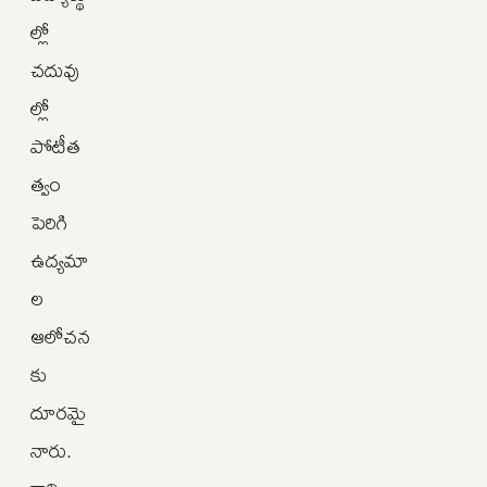
ల్లో
చదువు
ల్లో
పోటీత
త్వం
పెరిగి
ఉద్యమా
ల
ఆలోచన
కు
దూరమై
నారు.