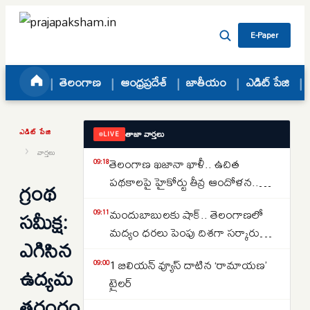
Skip to content
E-Paper
తెలంగాణ
ఆంధ్రప్రదేశ్
జాతీయం
ఎడిట్ పేజి
ఎడిట్ పేజి
తాజా వార్తలు
LIVE
›
వార్తలు
తెలంగాణ ఖజానా ఖాళీ.. ఉచిత
09:18
పథకాలపై హైకోర్టు తీవ్ర ఆందోళన..
గ్రంథ
కోటీశ్వరులకు రైతుబంధు ఇవ్వడంపై
సమీక్ష:
మందుబాబులకు షాక్.. తెలంగాణలో
09:11
నిలదీత..
మద్యం ధరలు పెంపు దిశగా సర్కారు
ఎగిసిన
యోచన ..
1 బిలియన్ వ్యూస్ దాటిన ‘రామాయణ’
09:00
ఉద్యమ
ట్రైలర్
తరంగం