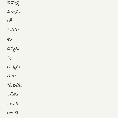
విద్యార్థి
ధిక్కారం
లో
ఓనమా
లు
దిద్దుకు
న్న
కార్యశూ
రుడు.
“ఎఐఎస్‌
ఎఫ్‌కు
ఎడారి
లాంటి