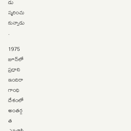
డు
స్మరించు
కున్నాడు
.
1975
జూన్‌లో
ప్రధాని
ఇందిరా
గాంధి
దేశంలో
అంతర్గ
త
ఎమర్జెన్సీ