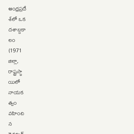
ఆంధ్రప్రదే
శ్‌లో ఒక
దశాబ్దకా
లం
(1971
జిల్లా,
రాష్ట్రస్థా
యిలో
నాయక
త్వం
వహించి
న