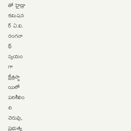
తో హైడ్రా
కమిషన
ర్‌ ఏ.వి.
రంగనా
థ్‌
స్వయం
గా
క్షేత్రస్థా
యిలో
పరిశీలిం
చి
చెరువు,
ప్రభుత్వ