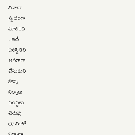
వివాదా
స్పదంగా
మారింది
. ఇదే
పరిస్థితిని
ఆసరాగా
చేసుకుని
కొన్ని
నిర్మాణ
సంస్థలు
చెరువు
భూమిలో
నిర్మాణా