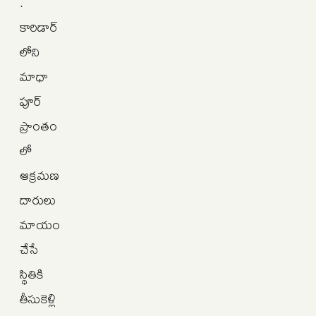
.
కారిడార్‌
లోని
మాధా
పూర్‌
ప్రాంతం
లో
ఆక్రమణ
దారులు
మాయం
చేసే
స్థితికి
తీసుకెళ్లి