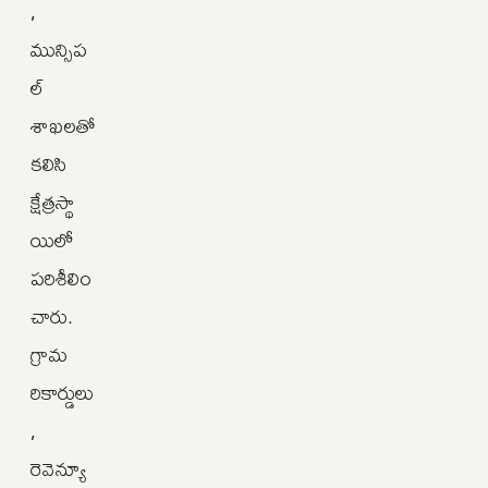
,
మున్సిప
ల్‌
శాఖలతో
కలిసి
క్షేత్రస్థా
యిలో
పరిశీలిం
చారు.
గ్రామ
రికార్డులు
,
రెవెన్యూ