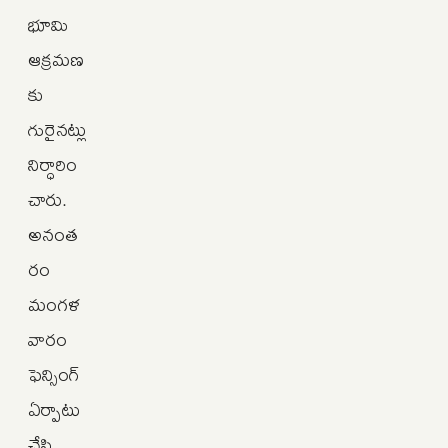
భూమి
ఆక్రమణ
కు
గురైనట్లు
నిర్ధారిం
చారు.
అనంత
రం
మంగళ
వారం
ఫెన్సింగ్‌
ఏర్పాటు
చేసి