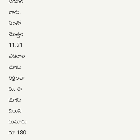
విడిపిం
చారు.
దీంతో
మొత్తం
11.21
ఎకరాల
భూమి
రక్షించా
రు. ఈ
భూమి
విలువ
సుమారు
రూ.180