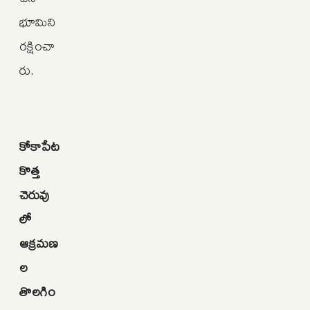
భూమిని
రక్షించా
రు.
కోకాపేట
కొత్త
చెరువు
లో
ఆక్రమణ
ల
తొలగిం