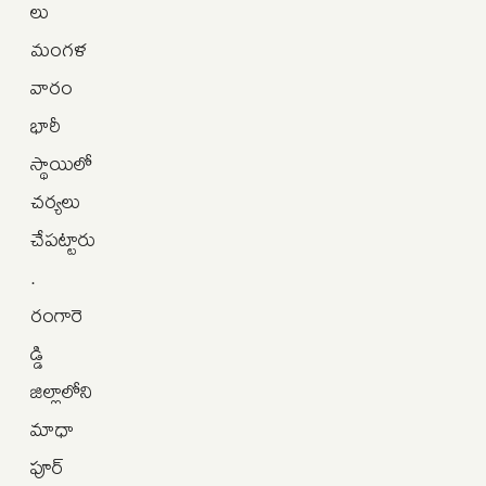
లు
మంగళ
వారం
భారీ
స్థాయిలో
చర్యలు
చేపట్టారు
.
రంగారె
డ్డి
జిల్లాలోని
మాధా
పూర్‌