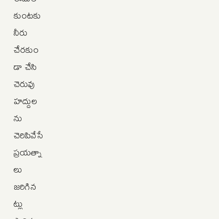
కుంటకు
నీరు
చేరకుం
డా చేసి
చెరువు
హద్దుల
ను
చెరిపివేసే
ప్రయత్నా
లు
జరిగిన
ట్లు