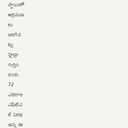
స్థాయిలో
ఆక్రమణ
లు
జరిగిన
ట్లు
హైడ్రా
గుర్తిం
చింది.
72
ఎకరాల
ఎఫ్‌టిఎ
ల్‌ పరిధి
ఉన్న ఈ