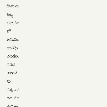
గొలుసు
కట్టు
విధానం
లో
అనుసం
ధానమై
ఉండేది.
వరద
కాలువ
ను
మళ్లించ
డం వల్ల
ఈదుల