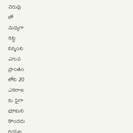
చెరువు
లో
మధ్యగా
కట్ట
నిర్మించి
ఎగువ
ప్రాంతం
లోని 20
ఎకరాల
కు పైగా
భూమిని
కొందరు
రియల్ట