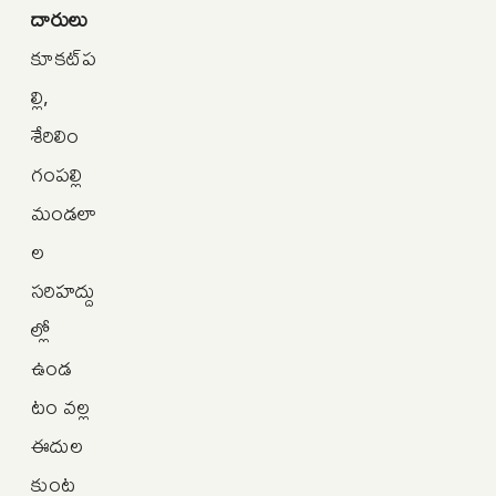
దారులు
కూకట్‌ప
ల్లి,
శేరిలిం
గంపల్లి
మండలా
ల
సరిహద్దు
ల్లో
ఉండ
టం వల్ల
ఈదుల
కుంట