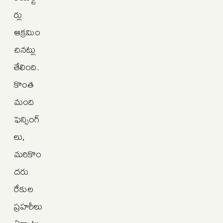
ర్లు
ఆక్రమిం
చినట్లు
తేలింది.
కొంత
మంది
ఫెన్సింగ్‌
లు,
మరికొం
దరు
రేకుల
ప్రహరీలు