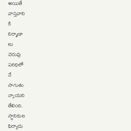
అయితే
వాస్తవాని
కి
నిర్మాణా
లు
చెరువు
పరిధిలో
నే
సాగుతు
న్నాయని
తేలింది.
స్థానికుల
ఫిర్యాదు