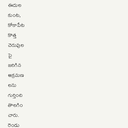
ఈదుల
కుంట,
కోకాపేట
కొత్త
చెరువుల
పై
జరిగిన
ఆక్రమణ
లను
గుర్తించి
తొలగిం
చారు.
రెండు