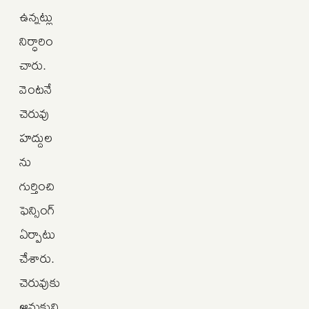
ఉన్నట్లు
నిర్ధారిం
చారు.
వెంటనే
చెరువు
హద్దుల
ను
గుర్తించి
ఫెన్సింగ్‌
ఏర్పాటు
చేశారు.
చెరువుకు
ఆనుకుని