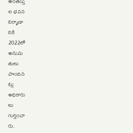
అంతస్తు
ల భవన
నిర్మాణా
నికి
2022లో
అనుమ
తులు
పొందిన
ట్లు
అధికారు
లు
గుర్తించా
రు.