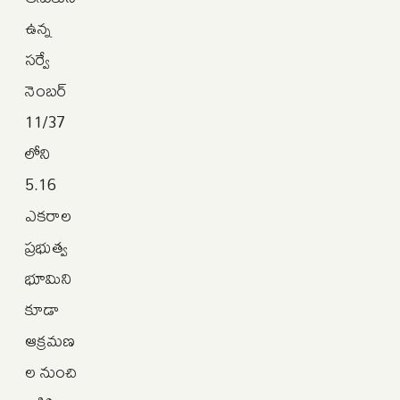
ఉన్న
సర్వే
నెంబర్‌
11/37
లోని
5.16
ఎకరాల
ప్రభుత్వ
భూమిని
కూడా
ఆక్రమణ
ల నుంచి