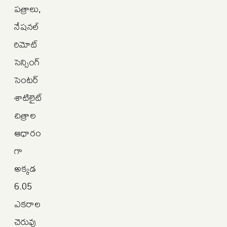
పత్రాలు,
నేషనల్‌
రిమోట్‌
సెన్సింగ్‌
సెంటర్‌
శాటిలైట్‌
చిత్రాల
ఆధారం
గా
అక్కడ
6.05
ఎకరాల
చెరువు