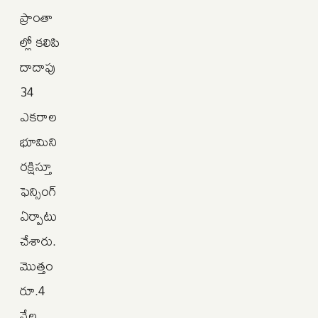
ప్రాంతా
ల్లో కలిపి
దాదాపు
34
ఎకరాల
భూమిని
రక్షిస్తూ
ఫెన్సింగ్‌
ఏర్పాటు
చేశారు.
మొత్తం
రూ.4
వేల