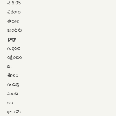
న 6.05
ఎకరాల
ఈదుల
కుంటను
హైడ్రా
గుర్తించి
రక్షించిం
ది.
శేరిలిం
గంపల్లి
మండ
లం
ఖానామె