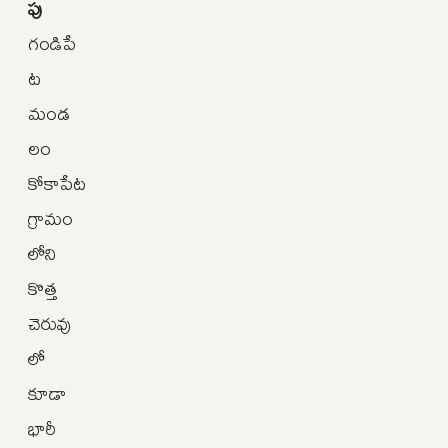
పు
గండిపే
ట
మండ
లం
కోకాపేట
గ్రామం
లోని
కొత్త
చెరువు
లో
కూడా
భారీ