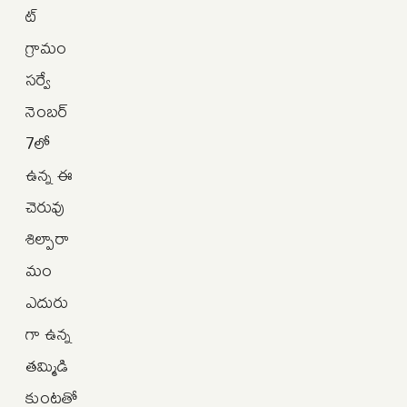
ట్‌
గ్రామం
సర్వే
నెంబర్‌
7లో
ఉన్న ఈ
చెరువు
శిల్పారా
మం
ఎదురు
గా ఉన్న
తమ్మిడి
కుంటతో