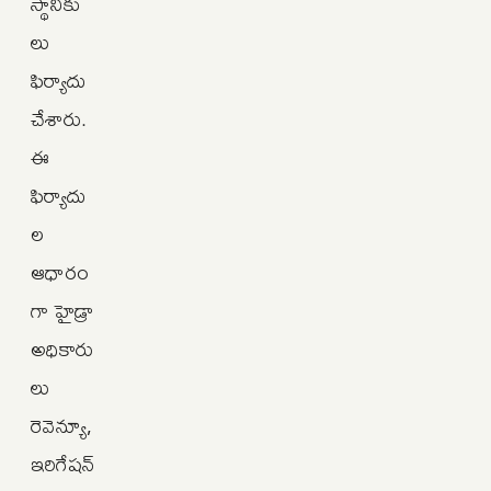
స్థానికు
లు
ఫిర్యాదు
చేశారు.
ఈ
ఫిర్యాదు
ల
ఆధారం
గా హైడ్రా
అధికారు
లు
రెవెన్యూ,
ఇరిగేషన్‌