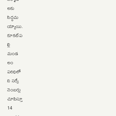
లకు
సిద్ధమ
య్యాయి.
కూకట్‌ప
ల్లి
మండ
లం
పరిధిలో
ని సర్వే
నెంబర్లు
చూపిస్తూ
14