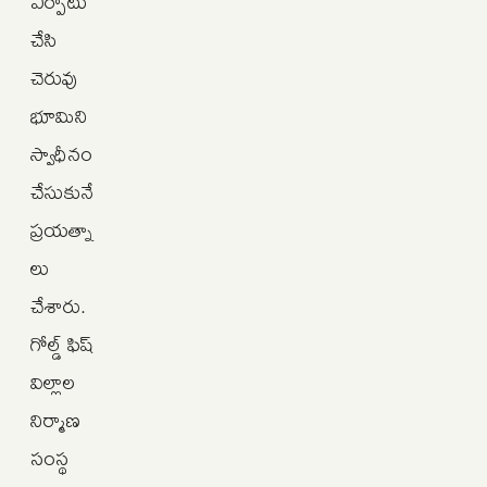
ఏర్పాటు
చేసి
చెరువు
భూమిని
స్వాధీనం
చేసుకునే
ప్రయత్నా
లు
చేశారు.
గోల్డ్‌ ఫిష్‌
విల్లాల
నిర్మాణ
సంస్థ