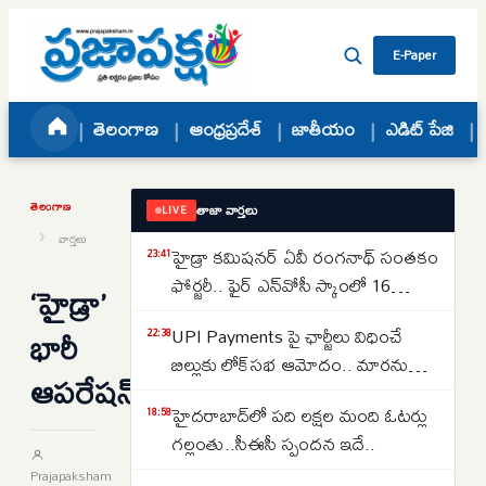
Skip to content
E-Paper
తెలంగాణ
ఆంధ్రప్రదేశ్
జాతీయం
ఎడిట్ పేజి
తెలంగాణ
తాజా వార్తలు
LIVE
›
వార్తలు
హైడ్రా కమిషనర్ ఏవీ రంగనాథ్ సంతకం
23:41
ఫోర్జరీ.. ఫైర్ ఎన్‌వోసీ స్కాంలో 16
‘హైడ్రా’
జూనియర్ కాలేజీలు
భారీ
UPI Payments పై ఛార్జీలు విధించే
22:38
బిల్లుకు లోక్‌సభ ఆమోదం.. మారనున్న
ఆపరేషన్‌
చెల్లింపుల విధానం
హైదరాబాద్‌లో పది లక్షల మంది ఓటర్లు
18:58
గల్లంతు..సీఈసీ స్పందన ఇదే..
Prajapaksham