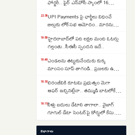
ఫోర్జరీ.. ఫైర్ ఎన్‌వోసీ స్కాంలో 16
జూనియర్ కాలేజీలు
UPI Payments పై ఛార్జీలు విధించే
22:38
బిల్లుకు లోక్‌సభ ఆమోదం.. మారనున్న
చెల్లింపుల విధానం
హైదరాబాద్‌లో పది లక్షల మంది ఓటర్లు
18:58
గల్లంతు..సీఈసీ స్పందన ఇదే..
ఎండలను తట్టుకునేందుకు కుక్క
18:46
మాంసం సూప్ తాగండి.. ప్రజలకు ఉత్తర
కొరియా సంచలన సూచన..
చిరంజీవికి కూటమి ప్రభుత్వం మెగా
18:30
ఆఫర్ ఇచ్చినట్లేనా.. తమ్ముడి బాటలోకే
అన్న కూడా వస్తున్నారా..
నీళ్లు బదులు డేటాని తాగాలా.. వైజాగ్
18:15
గూగుల్ డేటా సెంటర్‌పై కోర్టులో కేసు..
ఎవరేశారంటే..
బంగారం ధర 37% పడిపోతుందా..?
17:11
విభాగాలు
వరల్డ్ గోల్డ్ కౌన్సిల్ నివేదిక చెబుతున్న