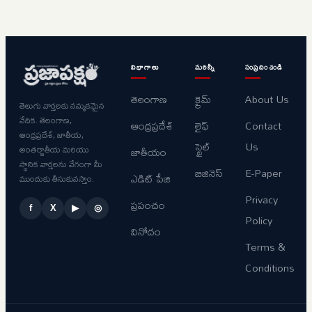
విభాగాలు
మరిన్నీ
సంప్రదించండి
తెలంగాణ
క్రైమ్
About Us
తెలుగు వార్తలకు నమ్మకమైన
వేదిక. తెలంగాణ,
ఆంధ్రప్రదేశ్
లైఫ్
Contact
ఆంధ్రప్రదేశ్, జాతీయ,
స్టైల్
Us
అంతర్జాతీయ మరియు
జాతీయం
స్థానిక వార్తలను వేగంగా మీ
బిజినెస్
E-Paper
ఎడిట్ పేజి
ముందుకు తీసుకువస్తాం.
Privacy
ప్రపంచం
f
X
▶
◎
Policy
వినోదం
Terms &
Conditions