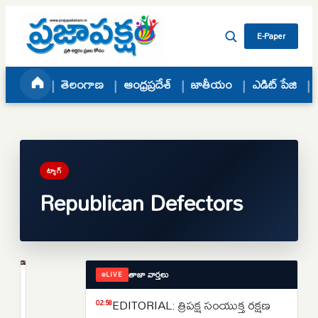
Skip to content
E-Paper
తెలంగాణ
ఆంధ్రప్రదేశ్
జాతీయం
ఎడిట్ పేజి
ట్యాగ్
Republican Defectors
తాజా వార్తలు
LIVE
ప్రపంచం
ట్రంప్‌కు
EDITORIAL: త్రిపక్ష సంయుక్త రక్షణ
02:58