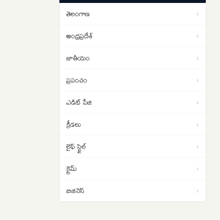
పడాల్సిందే
తెలంగాణ
›
ఇరాన్ యుద్ధం నుంచి బయటపడదాం..
01:02
ట్రంప్‌కు సెంట్కామ్ అధిపతి డాన్ కెయిన్
ఆంధ్రప్రదేశ్
›
సలహా
జాతీయం
›
ప్రపంచం
›
ఎడిట్ పేజి
›
క్రీడలు
›
లైఫ్ స్టైల్
›
క్రైమ్
›
బిజినెస్
›