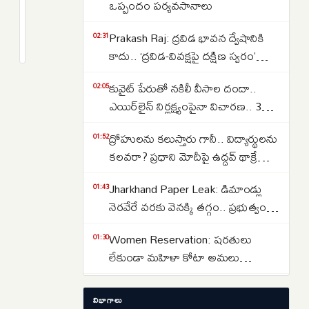
భారీ
ఒప్పందం పర్యవసానాలు
షాక్..
2
Prakash Raj: ద్రవిడ భావన ద్వేషానికి
ఇరాన్
months
02:31
క్రితం
కాదు.. ‘ద్రవిడ-వివక్షపై దక్షిణ స్వరం’
యుద్ధంపై
పుస్తకావిష్కరణ సభలో ప్రకాష్ రాజ్
US
కువైట్ పేరుతో నకిలీ వీసాల దందా..
02:05
హౌస్
ఎయిర్‌లైన్ నిర్లక్ష్యంపైనా విచారణ.. 39
తిరుగుబాటు..
మందిపై కేసు
సొంత
ద్రోహులను కలుస్తారు గానీ.. విద్యార్థులను
01:52
పార్టీ
కలవరా? ప్రధాని మోదీపై ఉద్ధవ్ థాక్రే
నుంచే
మండిపాటు
Jharkhand Paper Leak: డిమాండ్లు
01:43
ఎదురుదెబ్బ..
నెరవేరే వరకు వెనక్కి తగ్గం.. ప్రభుత్వంతో
చర్చలు విఫలం
Women Reservation: షరతులు
01:30
లేకుండా మహిళా కోటా అమలు
చేయాలి.. రాహుల్ గాంధీ డిమాండ్
Strait of Hormuz: హోర్ముజ్ జలసంధిని
01:13
విభాగాలు
తెరవాలంటే ఇరాన్‌తో ట్రంప్ రాజీ