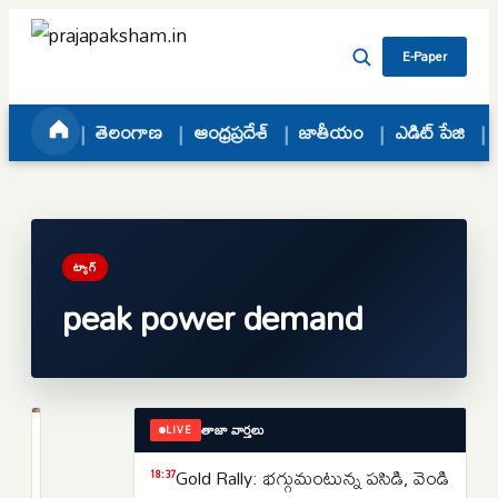
Skip to content
E-Paper
తెలంగాణ
ఆంధ్రప్రదేశ్
జాతీయం
ఎడిట్ పేజి
ట్యాగ్
peak power demand
తాజా వార్తలు
LIVE
తెలంగాణ
తెలంగాణలో
Gold Rally: భగ్గుమంటున్న పసిడి, వెండి
18:37