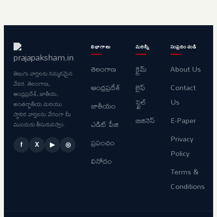
విభాగాలు
మరిన్నీ
సంప్రదించండి
తెలంగాణ
క్రైమ్
About Us
తెలుగు వార్తలకు నమ్మకమైన
వేదిక. తెలంగాణ,
ఆంధ్రప్రదేశ్
లైఫ్
Contact
ఆంధ్రప్రదేశ్, జాతీయ,
స్టైల్
Us
అంతర్జాతీయ మరియు
జాతీయం
స్థానిక వార్తలను వేగంగా మీ
బిజినెస్
E-Paper
ఎడిట్ పేజి
ముందుకు తీసుకువస్తాం.
Privacy
ప్రపంచం
f
X
▶
◎
Policy
వినోదం
Terms &
Conditions