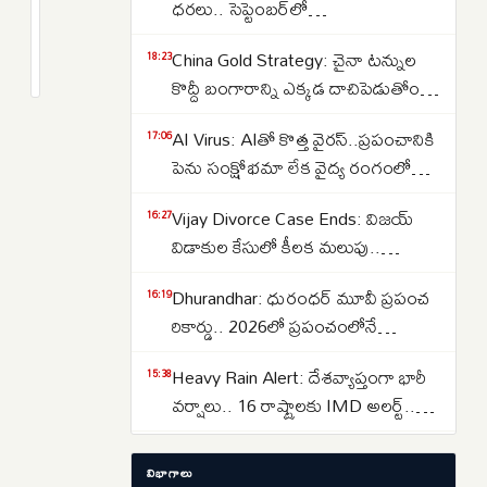
విద్యుత్‌
ధరలు.. సెప్టెంబర్‌లో
వినియోగం
పెరుగుతాయా..తగ్గుతాయా..
2
China Gold Strategy: చైనా టన్నుల
పీక్
months
18:23
క్రితం
కొద్దీ బంగారాన్ని ఎక్కడ దాచిపెడుతోందో
స్టేజ్‌కి..
తెలుసా.. డ్రాగన్ కంట్రీ గోల్డ్ రిజర్వ్‌ల
ఏప్రిల్‌లో
AI Virus: AIతో కొత్త వైరస్‌..ప్రపంచానికి
17:06
వెనుక అసలు కథ ఇదే..
20.5
పెను సంక్షోభమా లేక వైద్య రంగంలో
శాతం
విప్లవమా.. తలలు పట్టుకుంటున్న
వృద్ధిరేటుతో
Vijay Divorce Case Ends: విజయ్
16:27
శాస్త్రవేత్తలు..
దేశంలోనే
విడాకుల కేసులో కీలక మలుపు..
అగ్రస్థానం
పిటిషన్‌ను వెనక్కి తీసుకున్న
Dhurandhar: ధురంధర్ మూవీ ప్రపంచ
16:19
సంగీత..కేసును కొట్టివేసిన కోర్టు
రికార్డు.. 2026లో ప్రపంచంలోనే
అత్యధికంగా వీక్షించిన నాన్-ఇంగ్లీష్
Heavy Rain Alert: దేశవ్యాప్తంగా భారీ
15:38
చిత్రంగా హిస్టరీ క్రియేట్..
వర్షాలు.. 16 రాష్ట్రాలకు IMD అలర్ట్..
ఒడిశా-కేరళకు రెడ్ వార్నింగ్.. దక్షిణాది
Lost Important Documents? ఆధార్,
15:29
రాష్ట్రాల్లో ఉరుములతో కూడిన వానలు..
విభాగాలు
పాన్, పాస్‌పోర్ట్, ఓటర్ ఐడి లేదా డ్రైవింగ్