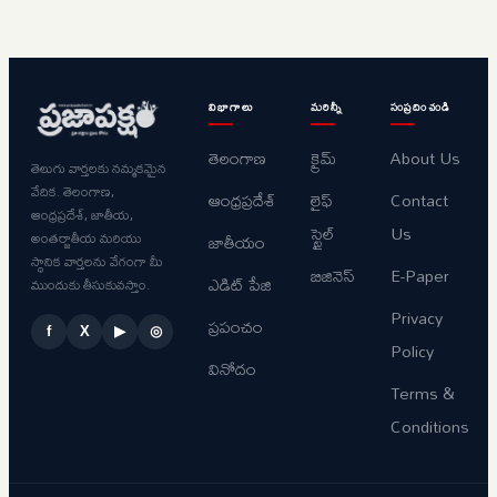
విభాగాలు
మరిన్నీ
సంప్రదించండి
తెలంగాణ
క్రైమ్
About Us
తెలుగు వార్తలకు నమ్మకమైన
వేదిక. తెలంగాణ,
ఆంధ్రప్రదేశ్
లైఫ్
Contact
ఆంధ్రప్రదేశ్, జాతీయ,
స్టైల్
Us
అంతర్జాతీయ మరియు
జాతీయం
స్థానిక వార్తలను వేగంగా మీ
బిజినెస్
E-Paper
ఎడిట్ పేజి
ముందుకు తీసుకువస్తాం.
Privacy
ప్రపంచం
f
X
▶
◎
Policy
వినోదం
Terms &
Conditions