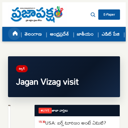
Skip to content
E-Paper
తెలంగాణ
ఆంధ్రప్రదేశ్
జాతీయం
ఎడిట్ పేజి
ట్యాగ్
Jagan Vizag visit
తాజా వార్తలు
LIVE
ఆంధ్రప్రదేశ్
వైజాగ్
USA: బర్త్ టూరిజం అంటే ఏమిటి?
15:39