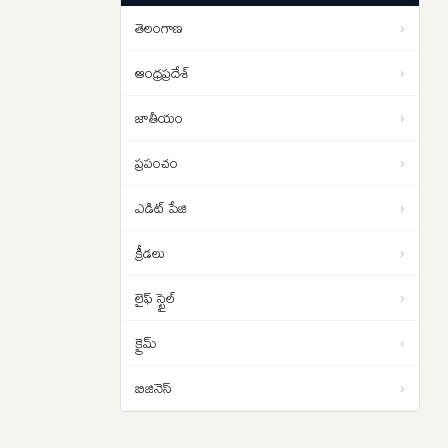
యోచన ..
తెలంగాణ
›
1 బిలియన్ వ్యూస్ దాటిన ‘రామాయణ’
09:00
ట్రైలర్
ఆంధ్రప్రదేశ్
›
జాతీయం
›
ప్రపంచం
›
ఎడిట్ పేజి
›
క్రీడలు
›
లైఫ్ స్టైల్
›
క్రైమ్
›
బిజినెస్
›