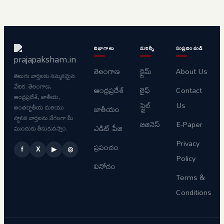
విభాగాలు
మరిన్నీ
సంప్రదించండి
తెలంగాణ
క్రైమ్
About Us
తెలుగు వార్తలకు నమ్మకమైన
వేదిక. తెలంగాణ,
ఆంధ్రప్రదేశ్
లైఫ్
Contact
ఆంధ్రప్రదేశ్, జాతీయ,
స్టైల్
Us
అంతర్జాతీయ మరియు
జాతీయం
స్థానిక వార్తలను వేగంగా మీ
బిజినెస్
E-Paper
ఎడిట్ పేజి
ముందుకు తీసుకువస్తాం.
Privacy
ప్రపంచం
f
X
▶
◎
Policy
వినోదం
Terms &
Conditions