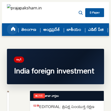
Skip to content
E-Paper
తెలంగాణ
ఆంధ్రప్రదేశ్
జాతీయం
ఎడిట్ పేజి
ట్యాగ్
India foreign investment
తాజా వార్తలు
LIVE
జాతీయం
US-
EDITORIAL: త్రిపక్ష సంయుక్త రక్షణ
02:58