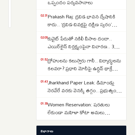
ఇరాన్
ఒప్పందం పర్యవసానాలు
యుద్ధ
2
Prakash Raj: ద్రవిడ భావన ద్వేషానికి
ప్రభావం..
months
02:31
క్రితం
కాదు.. ‘ద్రవిడ-వివక్షపై దక్షిణ స్వరం’
రూపాయి
పుస్తకావిష్కరణ సభలో ప్రకాష్ రాజ్
పతనాన్ని
కువైట్ పేరుతో నకిలీ వీసాల దందా..
02:05
అడ్డుకునేందుకు
ఎయిర్‌లైన్ నిర్లక్ష్యంపైనా విచారణ.. 39
కేంద్రం
మందిపై కేసు
కీలక
ద్రోహులను కలుస్తారు గానీ.. విద్యార్థులను
01:52
చర్యలు
కలవరా? ప్రధాని మోదీపై ఉద్ధవ్ థాక్రే
మండిపాటు
Jharkhand Paper Leak: డిమాండ్లు
01:43
నెరవేరే వరకు వెనక్కి తగ్గం.. ప్రభుత్వంతో
చర్చలు విఫలం
Women Reservation: షరతులు
01:30
లేకుండా మహిళా కోటా అమలు
చేయాలి.. రాహుల్ గాంధీ డిమాండ్
Strait of Hormuz: హోర్ముజ్ జలసంధిని
01:13
విభాగాలు
తెరవాలంటే ఇరాన్‌తో ట్రంప్ రాజీ