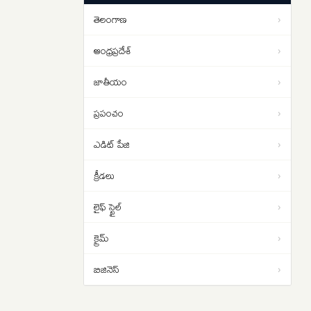
పడాల్సిందే
తెలంగాణ
›
ఇరాన్ యుద్ధం నుంచి బయటపడదాం..
01:02
ట్రంప్‌కు సెంట్కామ్ అధిపతి డాన్ కెయిన్
ఆంధ్రప్రదేశ్
›
సలహా
జాతీయం
›
ప్రపంచం
›
ఎడిట్ పేజి
›
క్రీడలు
›
లైఫ్ స్టైల్
›
క్రైమ్
›
బిజినెస్
›