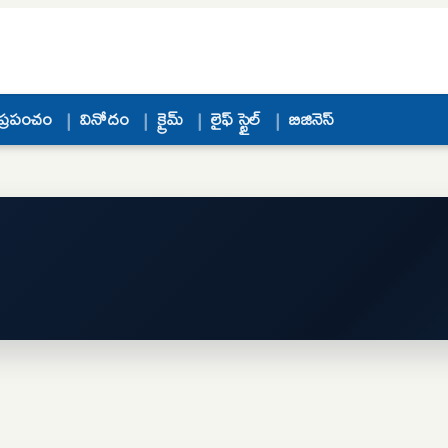
ప్రపంచం
వినోదం
క్రైమ్
లైఫ్ స్టైల్
బిజినెస్