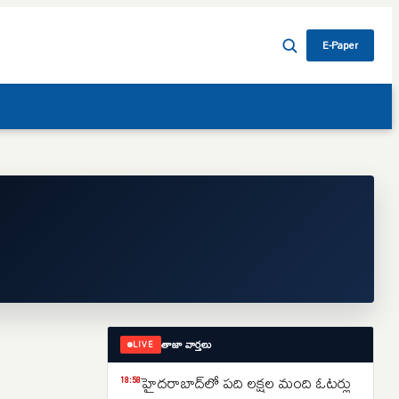
E-Paper
తాజా వార్తలు
LIVE
హైదరాబాద్‌లో పది లక్షల మంది ఓటర్లు
18:58