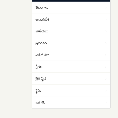
సమస్య..అదేంటంటే..
తెలంగాణ
›
క్షుద్ర పూజలకు బలయ్యేదెవరు..
13:58
మూఢనమ్మకాల మధ్య వేడెక్కిన
ఆంధ్రప్రదేశ్
›
తెలంగాణ రాజకీయాలు..
జాతీయం
›
ప్రపంచం
›
ఎడిట్ పేజి
›
క్రీడలు
›
లైఫ్ స్టైల్
›
క్రైమ్
›
బిజినెస్
›