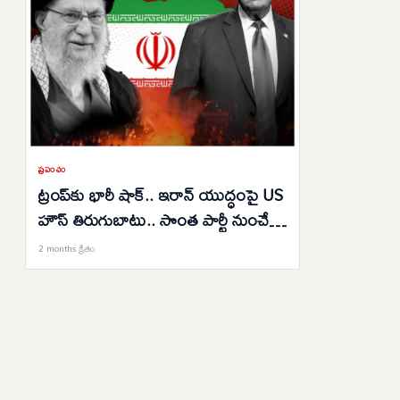
ప్రపంచం
ట్రంప్‌కు భారీ షాక్.. ఇరాన్ యుద్ధంపై US
హౌస్ తిరుగుబాటు.. సొంత పార్టీ నుంచే
ఎదురుదెబ్బ..
2 months క్రితం