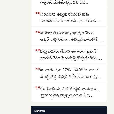
గల్లంతు..సీఈసీ స్పందన ఇదే..
ఎండలను తట్టుకునేందుకు కుక్క
18:46
మాంసం సూప్ తాగండి.. ప్రజలకు ఉత్తర
కొరియా సంచలన సూచన..
చిరంజీవికి కూటమి ప్రభుత్వం మెగా
18:30
ఆఫర్ ఇచ్చినట్లేనా.. తమ్ముడి బాటలోకే
అన్న కూడా వస్తున్నారా..
నీళ్లు బదులు డేటాని తాగాలా.. వైజాగ్
18:15
గూగుల్ డేటా సెంటర్‌పై కోర్టులో కేసు..
ఎవరేశారంటే..
బంగారం ధర 37% పడిపోతుందా..?
17:11
వరల్డ్ గోల్డ్ కౌన్సిల్ నివేదిక చెబుతున్న
సంచలన విషయాలు ఇవే…
రంగనాథ్ ఎందుకు టార్గెట్ అయ్యారు..
16:31
హైకోర్టు తీవ్ర వ్యాఖ్యల వెనుక ఏం
జరిగింది?
తెలంగాణలో రూ. 40 వేల కోట్ల రైల్వే
14:37
విభాగాలు
ప్రాజెక్టులు ఫాస్ట్ ట్రాక్.. కాని ఒకటే