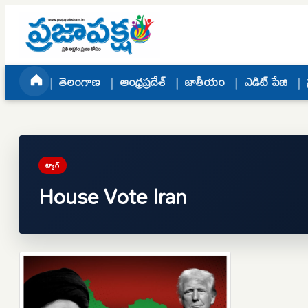
Skip to content
తెలంగాణ
ఆంధ్రప్రదేశ్
జాతీయం
ఎడిట్ పేజి
ట్యాగ్
House Vote Iran