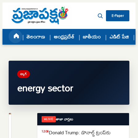
Skip to content
E-Paper
తెలంగాణ
ఆంధ్రప్రదేశ్
జాతీయం
ఎడిట్ పేజి
ట్యాగ్
energy sector
తాజా వార్తలు
LIVE
తెలంగాణ
తెలంగాణలో
Donald Trump: డొనాల్డ్ ట్రంప్‌కు
12:08