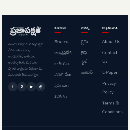
విభాగాలు
మరిన్నీ
సంప్రదించండి
తెలంగాణ
క్రైమ్
About Us
తెలుగు వార్తలకు నమ్మకమైన
వేదిక. తెలంగాణ,
ఆంధ్రప్రదేశ్
లైఫ్
Contact
ఆంధ్రప్రదేశ్, జాతీయ,
స్టైల్
Us
అంతర్జాతీయ మరియు
జాతీయం
స్థానిక వార్తలను వేగంగా మీ
బిజినెస్
E-Paper
ఎడిట్ పేజి
ముందుకు తీసుకువస్తాం.
Privacy
ప్రపంచం
f
X
▶
◎
Policy
వినోదం
Terms &
Conditions