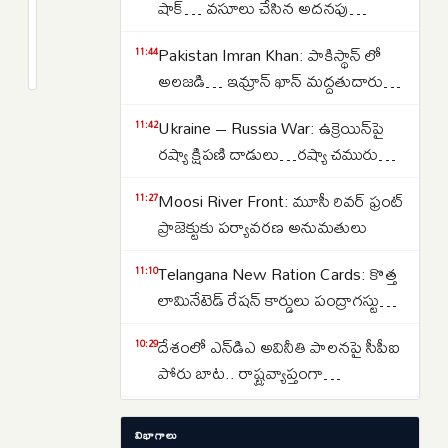
విద్యుత్‌
షాక్… వసూలు చేసిన అదనపు
వినియోగం
టారిఫ్‌లను తిరిగి చెల్లిస్తున్న అమెరికా
2
Pakistan Imran Khan: పాకిస్థాన్ లో
పీక్
months
11:44
క్రితం
అలజడి… ఇమ్రాన్ ఖాన్ మద్దతుదారుల
స్టేజ్‌కి..
నిరసన ప్రదర్శనలు
ఏప్రిల్‌లో
Ukraine – Russia War: ఉక్రెయిన్‌పై
11:42
20.5
రష్యా క్షిపణి దాడులు…రష్యా చమురు
శాతం
కేంద్రాలపై ఉక్రెయిన్ డ్రోన్లతో దాడి…
వృద్ధిరేటుతో
Moosi River Front: మూసీ రివర్ ఫ్రంట్
11:27
దేశంలోనే
ప్రాజెక్టుకు పర్యావరణ అనుమతులు
అగ్రస్థానం
Telangana New Ration Cards: కొత్త
11:10
లామినేటెడ్ రేషన్ కార్డులు పంద్రాగస్టు
నుంచి పంపిణీ
దేశంలో ఎన్‌డిఎ అవినీతి పాలనపై సీపీఐ
10:29
పోరు బాట.. రాష్ట్రవ్యాప్తంగా
పాదయాత్రలతో నిరసన..
Telangana Politics: మొక్కే కదా అని
10:21
విభాగాలు
పీకేద్దాం అనుకుంటే పీక కోస్తాం..