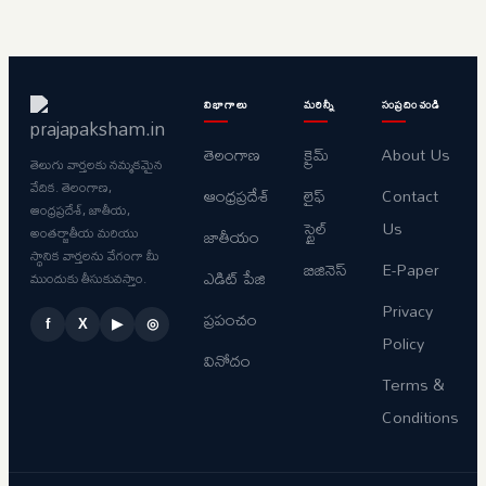
విభాగాలు
మరిన్నీ
సంప్రదించండి
తెలంగాణ
క్రైమ్
About Us
తెలుగు వార్తలకు నమ్మకమైన
వేదిక. తెలంగాణ,
ఆంధ్రప్రదేశ్
లైఫ్
Contact
ఆంధ్రప్రదేశ్, జాతీయ,
స్టైల్
Us
అంతర్జాతీయ మరియు
జాతీయం
స్థానిక వార్తలను వేగంగా మీ
బిజినెస్
E-Paper
ఎడిట్ పేజి
ముందుకు తీసుకువస్తాం.
Privacy
ప్రపంచం
f
X
▶
◎
Policy
వినోదం
Terms &
Conditions