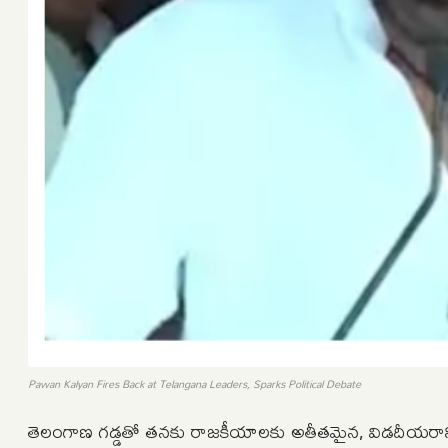
Pawan Kalyan Fires Back at Telangana Leaders, Sparks Political Debate
తెలంగాణ గడ్డతో తనకు రాజకీయాలకు అతీతమైన, విడదీయరాన