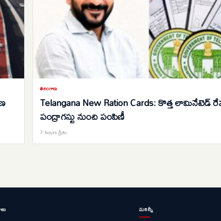
తెలంగాణ
రణ
Telangana New Ration Cards: కొత్త లామినేటెడ్ రేషన
పంద్రాగస్టు నుంచి పంపిణీ
7 hours క్రితం
ాలు
మరిన్నీ