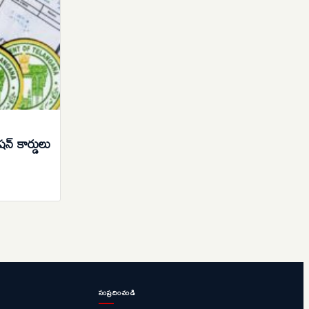
్ కార్డులు
సంప్రదించండి