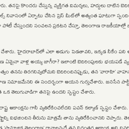
రు. తనపై కొందరు చేస్తున్న వ్యక్తిగత విమర్శలు, హద్దులు దాటిన బెద
నివాసంలో ఏర్పాటు చేసిన ప్రెస్ మీట్‌లో అత్యంత ఘాటుగా స్పంద
ంగా పోటీ చేస్తుందని సంచలన ప్రకటన చేస్తూ, తెలంగాణ రాజకీయాల్లో 
క్తం చేశారు. హైదరాబాద్‌లో ఎలా అడుగు పెడతావని, ఇక్కడ నీకేం పని
 తెలంగాణ ఏమైనా వాళ్ల అయ్య జాగీరా? ఇలాంటి బెదిరింపులకు భయపడే వ్యక్త
రభుత్వం తనను తిరగనివ్వబోమని బెదిరించినప్పుడు, తన ‘వారాహి’ వాహన
ంగాణ సమాజమేనని ఈ సందర్భంగా ఆయన గుర్తుచేశారు. జనసేన పార్టీ ప
యత ఒక తెలుగువాడిగా తనపై ఉందని స్పష్టం చేశారు.
ాష్ట్ర ఆకాంక్షను గానీ వ్యతిరేకించలేదని పవన్ కల్యాణ్ స్పష్టం చేశార
ష్ట్రాన్ని విభజించిన తీరును మాత్రమే తాను వ్యతిరేకించానని చెప్పారు.
ఇక్కడ ‘సామాజిక తెలంగాణ’ రావాలన్నదే తన నిరంతర ఆకాంక్ష అని వివ