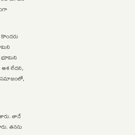
తంగా
ి కొందరు
భూమిని
ఆ భూమిని
 ఆశ లేదని,
. సమాజంలో,
శారు. తానే
ంచారు. తనను