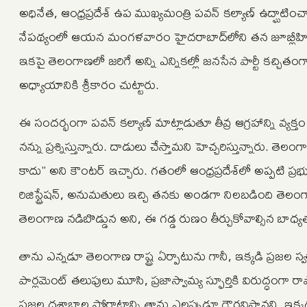
అధినేత, ఆంధ్రప్రదేశ్ ఉప ముఖ్యమంత్రి పవన్ కల్యాణ్ ఉద్ఘాటించా
నేపథ్యంలో ఆయన మంగళవారం హైదరాబాద్‌లోని తన జూబ్లీహిల్స్ 
ఇకపై తెలంగాణలో జరిగే అన్ని ఎన్నికల్లో జనసేన పార్టీ కచ్చిత
అధ్యాయానికి శ్రీకారం చుట్టారు.
ఈ సందర్భంగా పవన్ కల్యాణ్ మాట్లాడుతూ తీవ్ర ఆగ్రహాన్ని వ్య
నన్ను ప్రశ్నిస్తున్నారు. దాడులు చేస్తామని హెచ్చరిస్తున్నారు.
కాదు” అని కౌంటర్ ఇచ్చారు. గతంలో ఆంధ్రప్రదేశ్‌లో అప్పటి ప్
రిజిస్ట్రేషన్, అనుమతులు ఇచ్చి తనకు అండగా నిలబడింది తెల
తెలంగాణ నడిబొడ్డున అని, ఈ గడ్డ రుణం తీర్చుకోవాల్సిన బాధ్
తాను ఎన్నడూ తెలంగాణ రాష్ట్ర ఏర్పాటును గానీ, ఇక్కడి ప్రజల స్వర
పార్లమెంట్ తలుపులు మూసి, ప్రజాస్వామ్య స్ఫూర్తికి విరుద్ధంగా రా
ప్రజల దశాబ్దాల పోరాటాన్ని తాను ఎల్లప్పుడూ గౌరవిస్తానని, 