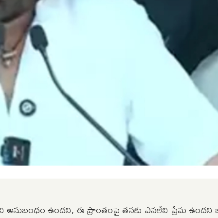
ి అనుబంధం ఉందని, ఈ ప్రాంతంపై తనకు ఎనలేని ప్రేమ ఉందని