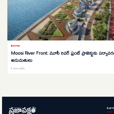
తెలంగాణ
Moosi River Front: మూసీ రివర్ ఫ్రంట్ ప్రాజెక్టుకు పర్యావ
అనుమతులు
6 hours క్రితం
విభాగ