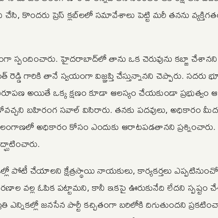
ి చేసి, కొందరు ప్రెస్ క్లబ్‌లలో సమావేశాలు పెట్టి మరీ తనను వ్యక్తిగ
రంగా స్పందించారు. హైదరాబాద్‌లో తాను ఒక చెరువును కబ్జా చేశానన
 రెడ్డి గారికి తానే స్వయంగా విజ్ఞప్తి చేస్తున్నానని చెప్పారు. సదరు 
ని నిరూపణ అయితే ఒక్క క్షణం కూడా ఆలస్యం చేయకుండా ప్రభుత్వం 
ుకోవచ్చని బహిరంగ సవాల్ విసిరారు. తనకు పదవులు, అధికారం మీద
ి తెలంగాణలో అధికారం కోసం ఎందుకు ఆరాటపడతానని ప్రశ్నించారు
ద్ఘాటించారు.
లో పోటీ చేయాలని క్షేత్రస్థాయి నాయకులు, కార్యకర్తలు ఎప్పటినుంచో
ణాల వల్ల ఓపిక పట్టామని, కానీ ఇకపై ఊరుకునేది లేదని స్పష్టం చే
్రతి ఎన్నికల్లో జనసేన పార్టీ కచ్చితంగా బరిలోకి దిగుతుందని ప్రకటి