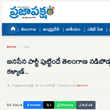
Skip to content
తెలంగాణ
ఆంధ్రప్రదేశ్
జాతీయం
ఎడిట్ పేజి
›
తెలంగాణ
వార్తలు
జనసేన పార్టీ పుట్టిందే తెలంగాణ నడిబొడ్డ
కళ్యాణ్..
Prajapaksham
02 Jun 2026
1 నిమిషాల పఠనం
తెలంగాణ
షేర్ చేయండి:
Facebook
X
WhatsApp
లింక్ కాపీ