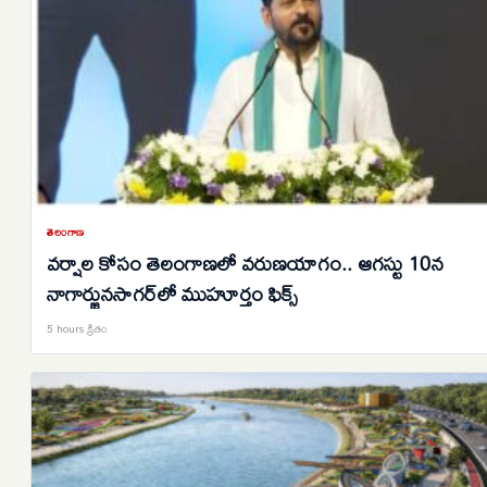
తెలంగాణ
వర్షాల కోసం తెలంగాణలో వరుణయాగం.. ఆగస్టు 10న
నాగార్జునసాగర్‌లో ముహూర్తం ఫిక్స్
5 hours క్రితం