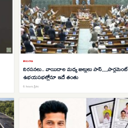
తెలంగాణ
నిరసనలు.. వాయిదాల మధ్య బిల్లులు పాస్…పార్లమెంట్
ఉభయసభల్లోనూ ఇదే తంతు
6 hours క్రితం