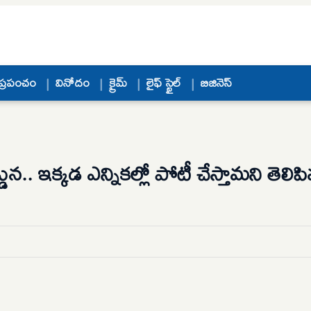
ప్రపంచం
వినోదం
క్రైమ్
లైఫ్ స్టైల్
బిజినెస్
ున.. ఇక్కడ ఎన్నికల్లో పోటీ చేస్తామని తెలి