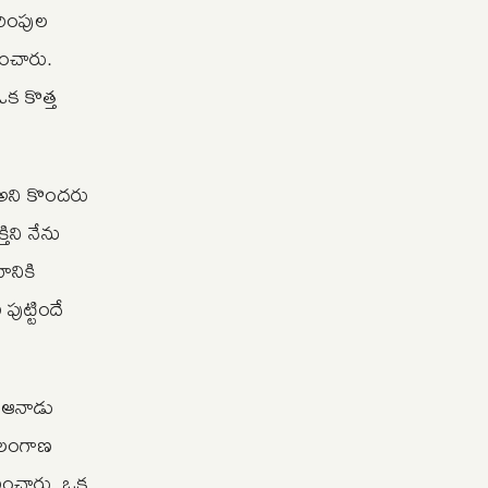
ిరింపుల
ించారు.
ఒక కొత్త
 అని కొందరు
ిని నేను
ానికి
ుట్టిందే
ు. ఆనాడు
 తెలంగాణ
రించారు. ఒక