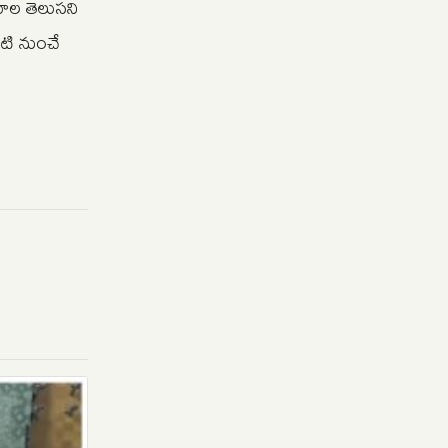
మూల తెలుసని
టి నుంచే