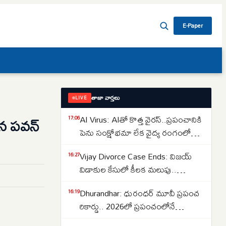
E-Paper
తాజా వార్తలు
LIVE
AI Virus: AIతో కొత్త వైరస్‌..ప్రపంచానికి
పిన పవన్
17:06
పెను సంక్షోభమా లేక వైద్య రంగంలో
విప్లవమా.. తలలు పట్టుకుంటున్న
Vijay Divorce Case Ends: విజయ్
16:27
శాస్త్రవేత్తలు..
విడాకుల కేసులో కీలక మలుపు..
పిటిషన్‌ను వెనక్కి తీసుకున్న
Dhurandhar: ధురంధర్ మూవీ ప్రపంచ
16:19
సంగీత..కేసును కొట్టివేసిన కోర్టు
రికార్డు.. 2026లో ప్రపంచంలోనే
అత్యధికంగా వీక్షించిన నాన్-ఇంగ్లీష్