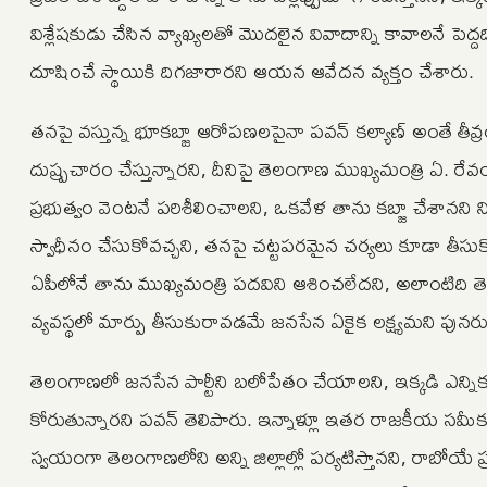
విశ్లేషకుడు చేసిన వ్యాఖ్యలతో మొదలైన వివాదాన్ని కావాలనే పెద్దద
దూషించే స్థాయికి దిగజారారని ఆయన ఆవేదన వ్యక్తం చేశారు.
తనపై వస్తున్న భూకబ్జా ఆరోపణలపైనా పవన్ కల్యాణ్ అంతే తీవ్
దుష్ప్రచారం చేస్తున్నారని, దీనిపై తెలంగాణ ముఖ్యమంత్రి ఏ. రేవంత్
ప్రభుత్వం వెంటనే పరిశీలించాలని, ఒకవేళ తాను కబ్జా చేశాన
స్వాధీనం చేసుకోవచ్చని, తనపై చట్టపరమైన చర్యలు కూడా తీస
ఏపీలోనే తాను ముఖ్యమంత్రి పదవిని ఆశించలేదని, అలాంటిద
వ్యవస్థలో మార్పు తీసుకురావడమే జనసేన ఏకైక లక్ష్యమని పునరు
తెలంగాణలో జనసేన పార్టీని బలోపేతం చేయాలని, ఇక్కడి ఎన్నికల్
కోరుతున్నారని పవన్ తెలిపారు. ఇన్నాళ్లూ ఇతర రాజకీయ సమీకర
స్వయంగా తెలంగాణలోని అన్ని జిల్లాల్లో పర్యటిస్తానని, రాబోయే ప