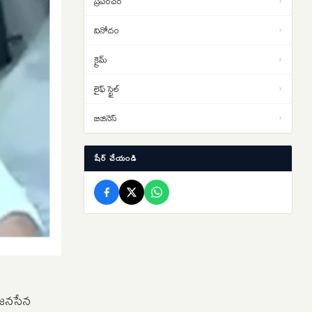
ప్రపంచం
›
10ఏళ్ల కఠిన కారాగార శిక్ష… బాంబే
వినోదం
›
హైకోర్టు తీర్పు
వర్షాల కోసం తెలంగాణలో
12:38
క్రైమ్
›
వరుణయాగం.. ఆగస్టు 10న
నాగార్జునసాగర్‌లో ముహూర్తం ఫిక్స్
లైఫ్ స్టైల్
›
Rahul Gandhi: బీజేపీ సర్కార్ నన్ను
12:37
అడ్డుకోలేదు..’ఛాత్రోన్ కీ గూంజ్’
బిజినెస్
›
అనుమతి రద్దుపై రాహుల్ మండిపాటు
షేర్ చేయండి
 జనసేన