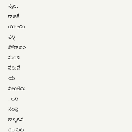
న్నది.
రాజకీ
యాలను
వర్గ
పోరాటం
నుంచి
వేరుచే
య
వీలులేదు
. ఒక
సంస్థ
కార్మికవ
ర్గం పట్ల