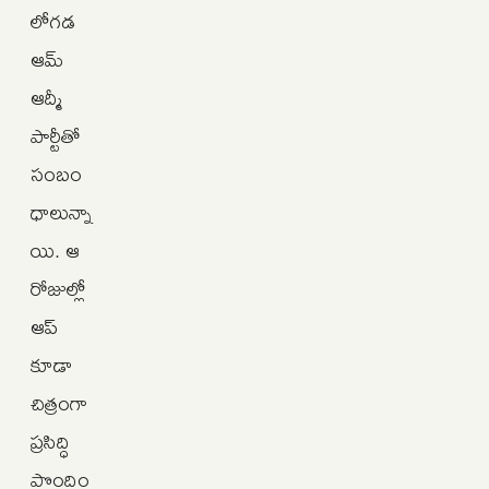
లోగడ
ఆమ్
ఆద్మీ
పార్టీతో
సంబం
ధాలున్నా
యి. ఆ
రోజుల్లో
ఆప్
కూడా
చిత్రంగా
ప్రసిద్ధి
పొందిం