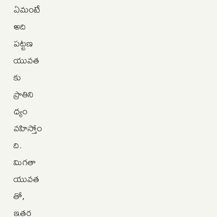
ఏమంటే
అది
పట్టణ
యువత
కు
ప్రాతిని
ధ్యం
వహిస్తోం
ది.
మిగతా
యువత
తో,
ఇతర