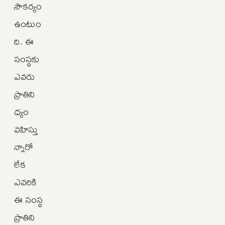
సౌకర్యం
ఉంటుం
ది. ఈ
సంస్థకు
ఎవరు
ప్రాతిని
ధ్యం
వహిస్తు
న్నారో
లేక
ఎవరికి
ఈ సంస్థ
ప్రాతిని