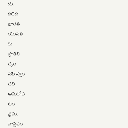
దు.
సిజెపి
భారత
యువత
కు
ప్రాతిని
ధ్యం
వహిస్తోం
దని
అనుకోవ
టం
భ్రమ.
వాస్తవం