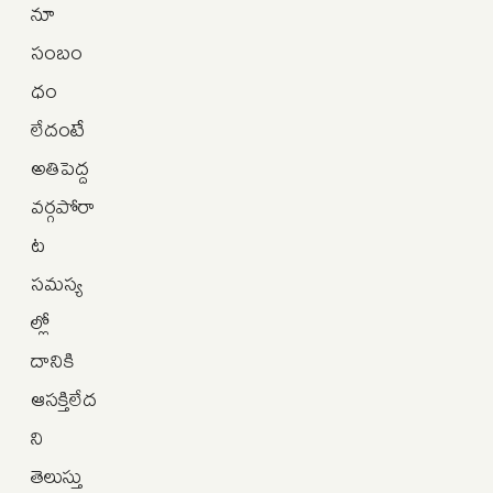
నూ
సంబం
ధం
లేదంటే
అతిపెద్ద
వర్గపోరా
ట
సమస్య
ల్లో
దానికి
ఆసక్తిలేద
ని
తెలుస్తు