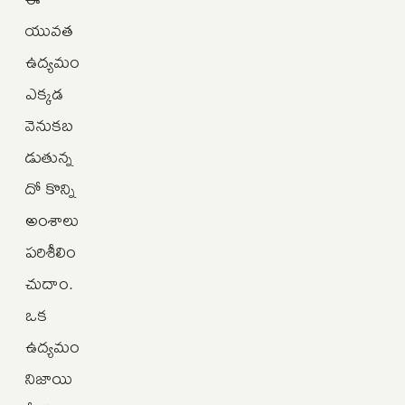
యువత
ఉద్యమం
ఎక్కడ
వెనుకబ
డుతున్న
దో కొన్ని
అంశాలు
పరిశీలిం
చుదాం.
ఒక
ఉద్యమం
నిజాయి