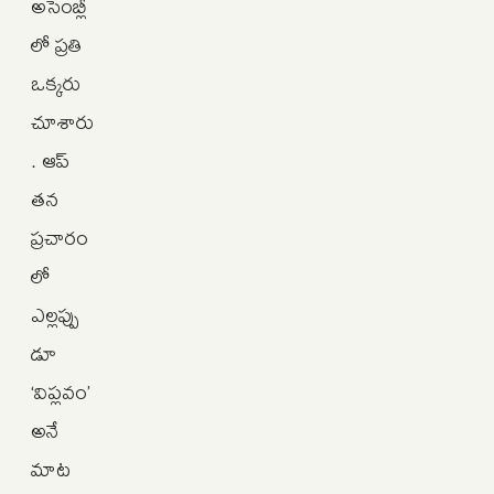
అసెంబ్లీ
లో ప్రతి
ఒక్కరు
చూశారు
. ఆప్
తన
ప్రచారం
లో
ఎల్లప్పు
డూ
‘విప్లవం’
అనే
మాట