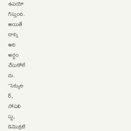
ఉపయో
గిస్తుంది.
అయితే
దాన్ని
అది
అర్థం
చేసుకోలే
దు.
“సెక్యుల
ర్,
సోషలి
స్టు,
డెమొక్రటి