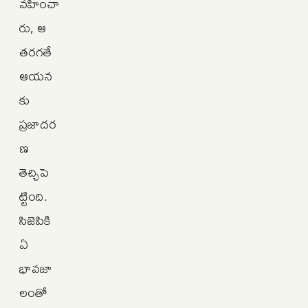
వహించా
రు, ఆ
తరగతే
ఆయన
కు
ప్రజాదర
ణ
తెచ్చిపె
ట్టింది.
సిజెపికి
ఏ
భావజా
లంతో