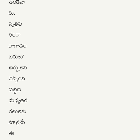
ఉండేవా
రు,
వృత్తిప
రంగా
వాగాడం
బరులు’
అర్హులని
చెప్పింది.
పట్టణ
మధ్యతర
గతులకు
మాత్రమే
ఈ