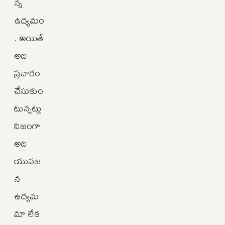
న్న
ఉద్యమం
. అయితే
అది
ప్రచారం
చేసుకుం
టున్నట్లు
నిజంగా
అది
యువజ
న
ఉద్యమ
మా లేక