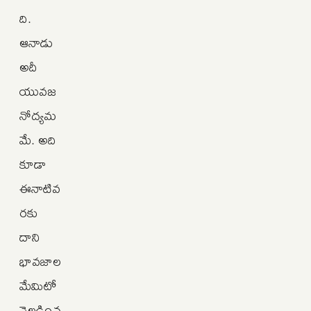
ది.
ఆనాడు
అదీ
యువజ
నోద్యమ
మే. అది
కూడా
ఈనాటివ
రకు
దాని
భావజాల
మేమిటో
వెల్లడించ