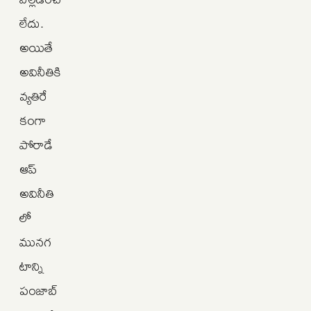
లేదు.
అయితే
అవినీతికి
వ్యతిరే
కంగా
పోరాడే
ఆప్
అవినీతి
లో
మునగ
టాన్ని
పంజాబ్