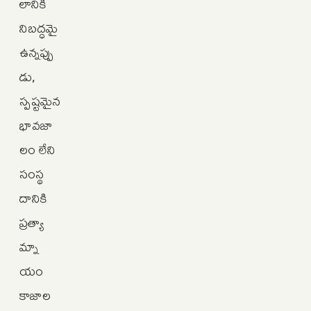
లానికి
నిబద్ధమై
ఉన్నప్పు
డు,
స్పష్టమైన
భావజా
లం లేని
సంస్థ
దానికి
ప్రత్యా
మ్నా
యం
కాజాల