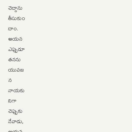
చెద్దాను
తీసుకుం
దాం.
ఆయన
ఎప్పుడూ
తనను
యువజ
న
నాయకు
నిగా
చెప్పుకు
నేవాడు,
ఆయన