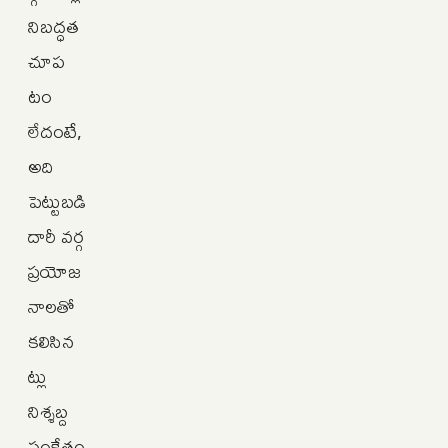
నిబద్ధత
చూప
టం
లేదంటే,
అది
పెట్టుబడి
దారీ వర్గ
ప్రయోజ
నాలతో
కలిసిన
ట్లు
నిశ్శబ్ద
సంకేతం