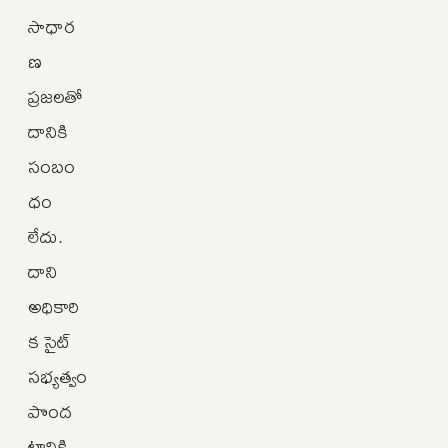
సాధార
ణ
ప్రజలతో
దానికి
సంబం
ధం
లేదు.
దాని
అధికారి
క సైట్
సభ్యత్వం
పొంద
టానికి