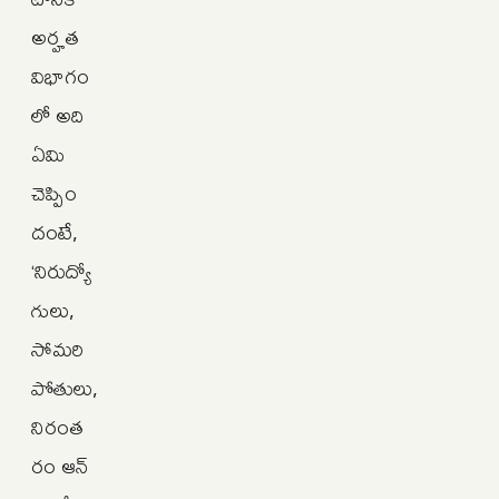
అర్హత
విభాగం
లో అది
ఏమి
చెప్పిం
దంటే,
‘నిరుద్యో
గులు,
సోమరి
పోతులు,
నిరంత
రం ఆన్