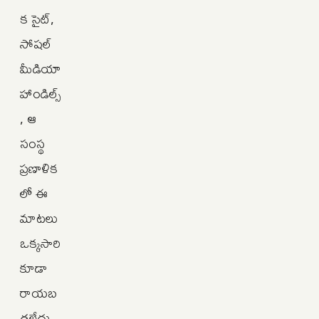
క సైట్,
సోషల్
మీడియా
హాండిల్స్
, ఆ
సంస్థ
ప్రణాళిక
లో ఈ
మాటలు
ఒక్కసారి
కూడా
రాయబ
డలేదు.