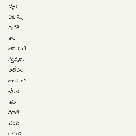
ధ్యం
వహిస్తు
న్నదో
ఇది
తెలియజే
స్తున్నది.
ఇటీవల
బిజెపి లో
చేరిన
ఆప్
మాజీ
ఎంపి
రాఘవ