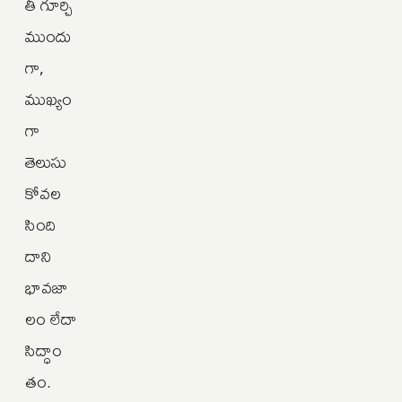
తీ గూర్చి
ముందు
గా,
ముఖ్యం
గా
తెలుసు
కోవల
సింది
దాని
భావజా
లం లేదా
సిద్ధాం
తం.