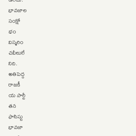
భావజాల
సంక్షో
భం
విస్మరిం
చవీలులే
నిది.
అతిపెద్ద
రాజకీ
య పార్టీ
తన
ఫాసిస్టు
భావజా