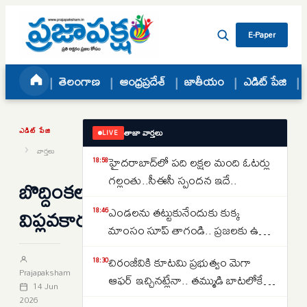
Skip to content
E-Paper
తెలంగాణ
ఆంధ్రప్రదేశ్
జాతీయం
ఎడిట్ పేజి
ఎడిట్ పేజి
తాజా వార్తలు
LIVE
›
వార్తలు
హైదరాబాద్‌లో పది లక్షల మంది ఓటర్లు
18:58
గల్లంతు..సీఈసీ స్పందన ఇదే..
బొద్దింకలు
విప్లవకారులా?
ఎండలను తట్టుకునేందుకు కుక్క
18:46
మాంసం సూప్ తాగండి.. ప్రజలకు ఉత్తర
కొరియా సంచలన సూచన..
చిరంజీవికి కూటమి ప్రభుత్వం మెగా
18:30
Prajapaksham
ఆఫర్ ఇచ్చినట్లేనా.. తమ్ముడి బాటలోకే
14 Jun
అన్న కూడా వస్తున్నారా..
2026