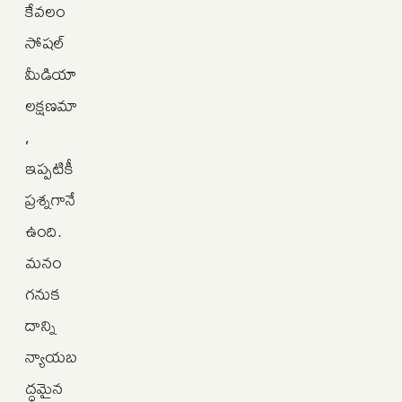
కేవలం
సోషల్
మీడియా
లక్షణమా
,
ఇప్పటికీ
ప్రశ్నగానే
ఉంది.
మనం
గనుక
దాన్ని
న్యాయబ
ద్ధమైన