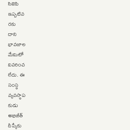
సిజెపి
ఇప్పటివ
రకు
దాని
భావజాల
మేమిటో
వివరించ
లేదు. ఈ
సంస్థ
వ్యవస్థాప
కుడు
అభిజీత్
దీప్కేకు