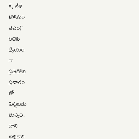
క్, లేజీ
(సోమరి
తనం)”
సిజెపి
ధ్యేయం
గా
ప్రతిచోట
ప్రచారం
లో
పెట్టబడు
తున్నది.
దాని
అధికారి