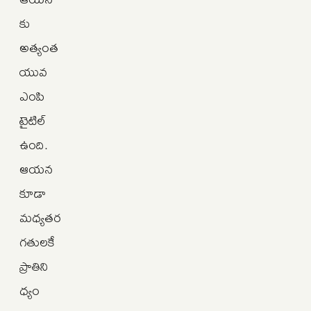
కు
అత్యంత
యువ
ఎంపి
టైటిల్
ఉంది.
ఆయన
కూడా
మధ్యతర
గతులకే
ప్రాతిని
ధ్యం