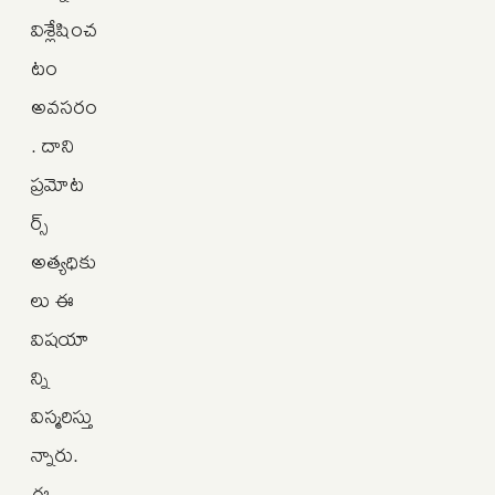
విశ్లేషించ
టం
అవసరం
. దాని
ప్రమోట
ర్స్
అత్యధికు
లు ఈ
విషయా
న్ని
విస్మరిస్తు
న్నారు.
ఈ